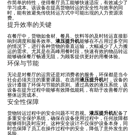
作简单的特性，使得餐厅员工能够快速适应，有效减少了
学习成本。该设备在提高货物转运的安全性与效率的同
时，能有效避免传统转运方式中可能出现的人力资源浪
费。
提升效率的关键
在餐厅中，货物如食材、餐具、饮料等的及时转运直接影
响到调度和服务效率。
液压提升机
能够在不占用过多空间
的情况下，进行各种货物的垂直运输，大幅减少了人力搬
运的需求。尤其是在高峰用餐时段，快速有效的物品转运
能够确保餐厅畅通无阻，为顾客提供更好的用餐体验。
环保与节能
无论是对餐厅的运营还是对消费者的服务，环保都是当今
社会必须关注的重要课题。在选用
液压提升机
时，设备的
设计遵循了环保与节能的原则。通过高效的液压系统，该
设备在提升过程中能够有效降低能耗，有助于改善餐厅的
整体运营成本。
安全性保障
货物转运过程中的安全问题不可忽视。
液压提升机
配备了
多重安全保护系统，确保在设备使用过程中，任何故障都
能够得到及时应对。这种安全设计不仅保护设备本身，同
时也保障了员工在操作过程中的安全，降低了意外发生的
风险。