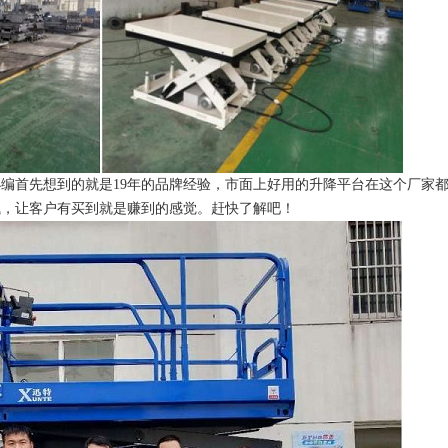
编首先想到的就是19年的品牌经验，市面上好用的升降平台在这个厂家
钱，让客户有买到就是赚到的感觉。赶快了解吧！