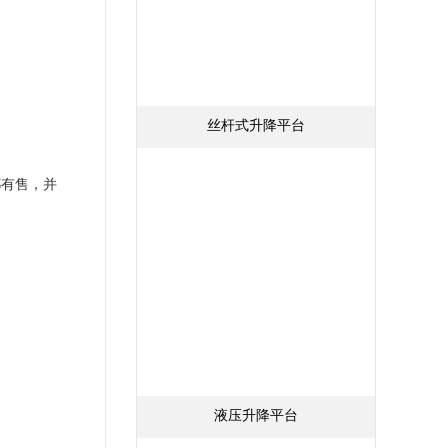
丝杆式升降平台
都有售，并
液压升降平台