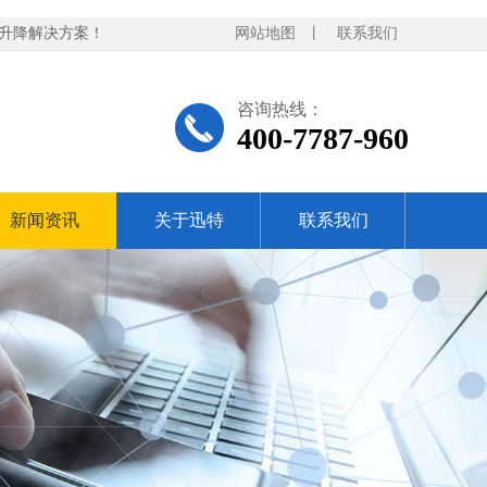
等升降解决方案！
网站地图
丨
联系我们
咨询热线：
400-7787-960
新闻资讯
关于迅特
联系我们