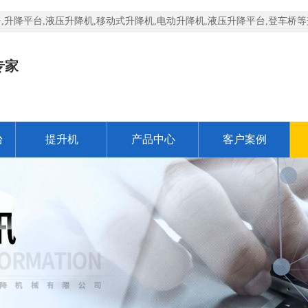
升降平台,液压升降机,移动式升降机,电动升降机,液压升降平台,登车桥
专家
台
提升机
产品中心
客户案例