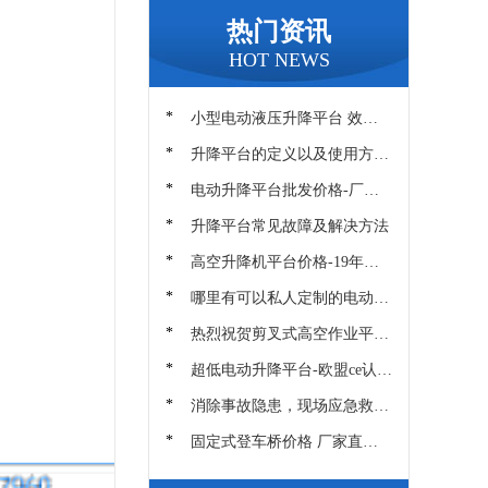
热门资讯
HOT NEWS
*
小型电动液压升降平台 效率
提升送货上门 迅特厂家
*
升降平台的定义以及使用方法
和注意事项
*
电动升降平台批发价格-厂家
直销节省30%差钱就在苏州迅
*
升降平台常见故障及解决方法
特
*
高空升降机平台价格-19年品
牌厂家直销尽在苏州迅特
*
哪里有可以私人定制的电动液
压升降平台厂家？-苏州迅特
*
热烈祝贺剪叉式高空作业平台
品牌厂家[迅特]荣获高新技术
*
超低电动升降平台-欧盟ce认证
企业
安心200%只在苏州迅特
*
消除事故隐患，现场应急救
援-苏州迅特
*
固定式登车桥价格 厂家直销
价格优惠 苏州迅特