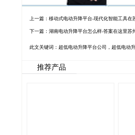
上一篇：
移动式电动升降平台-现代化智能工具在
下一篇：
湖南电动升降平台怎么样-答案在这里苏
此文关键词：
超低电动升降平台公司，超低电动
推荐产品