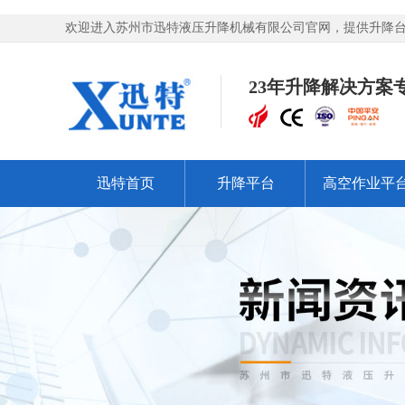
欢迎进入苏州市迅特液压升降机械有限公司官网，提供升降台,
23年升降解决方案
迅特首页
升降平台
高空作业平