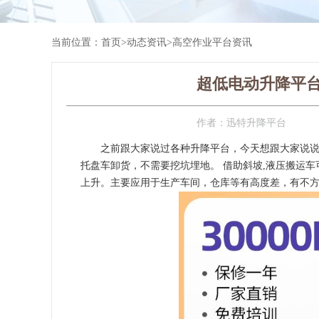
当前位置：
首页
>
动态资讯
>
高空作业平台资讯
超低电动升降平台
作者：
迅特升降平台
之前跟大家说过各种升降平台，今天想跟大家说
托盘车卸货，不需要挖坑埋地。 借助斜坡,液压搬运车可
上升。主要应用于生产车间，仓库等有高度差，有不