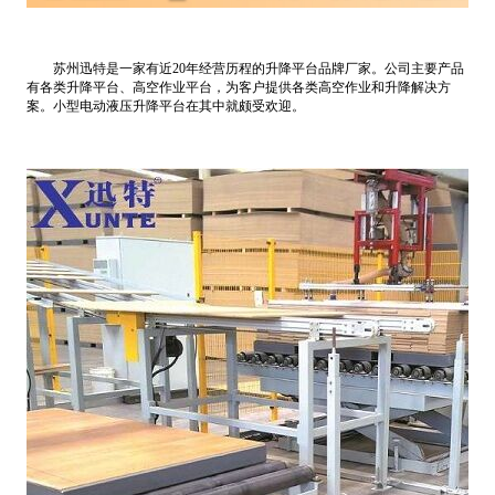
苏州迅特是一家有近20年经营历程的升降平台品牌厂家。公司主要产品
有各类升降平台、高空作业平台，为客户提供各类高空作业和升降解决方
案。小型电动液压升降平台在其中就颇受欢迎。