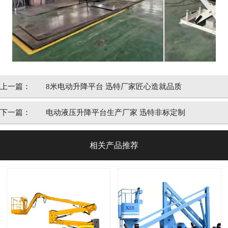
上一篇：
8米电动升降平台 迅特厂家匠心造就品质
下一篇：
电动液压升降平台生产厂家 迅特非标定制
相关产品推荐