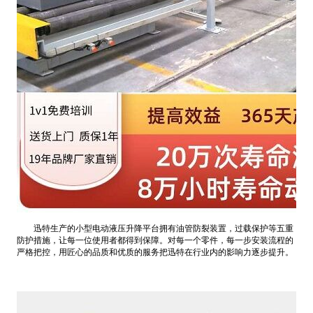
迅特生产的小型电动液压升降平台拥有油管防裂装置，过载保护等五重
防护措施，让每一位使用者都得到保障。对每一个零件，每一步安装流程的
严格把控，用匠心的品质和优质的服务把迅特在行业内的影响力逐步提升。