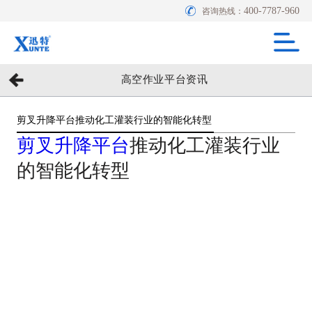
400-7787-960
咨询热线：
高空作业平台资讯
剪叉升降平台推动化工灌装行业的智能化转型
剪叉
升降平台
推动化工灌装行业
的智能化转型