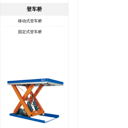
登车桥
移动式登车桥
固定式登车桥
热门产品
hot products