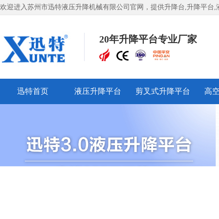
欢迎进入苏州市迅特液压升降机械有限公司官网，提供升降台,升降平台,液
20年升降平台专业厂家
迅特首页
液压升降平台
剪叉式升降平台
高