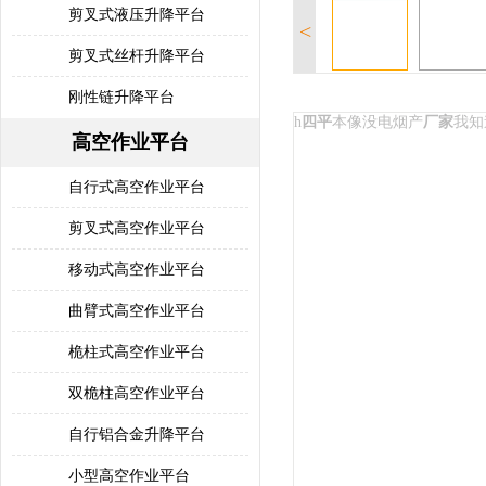
剪叉式液压升降平台
<
剪叉式丝杆升降平台
刚性链升降平台
h
四平
本像没电烟产
厂家
我知
高空作业平台
自行式高空作业平台
剪叉式高空作业平台
移动式高空作业平台
曲臂式高空作业平台
桅柱式高空作业平台
双桅柱高空作业平台
自行铝合金升降平台
小型高空作业平台