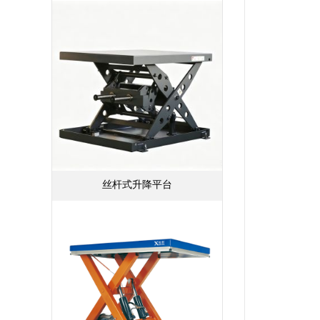
丝杆式升降平台