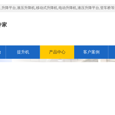
升降平台,液压升降机,移动式升降机,电动升降机,液压升降平台,登车桥
专家
台
提升机
产品中心
客户案例