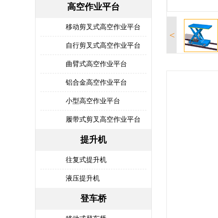
高空作业平台
移动剪叉式高空作业平台
<
自行剪叉式高空作业平台
曲臂式高空作业平台
铝合金高空作业平台
小型高空作业平台
履带式剪叉高空作业平台
提升机
往复式提升机
液压提升机
登车桥