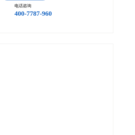
电话咨询
400-7787-960