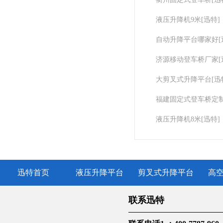
液压升降机9米[迅特]
自动升降平台哪家好[
济源移动登车桥厂家[
大剪叉式升降平台[迅
福建固定式登车桥定制
液压升降机8米[迅特]
迅特首页
液压升降平台
剪叉式升降平台
高
联系迅特