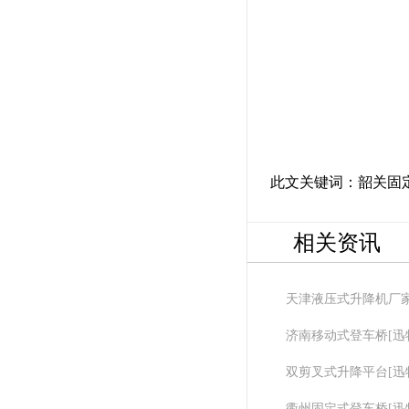
此文关键词：
韶关固
相关资讯
天津液压式升降机厂家
济南移动式登车桥[迅
双剪叉式升降平台[迅
衢州固定式登车桥[迅