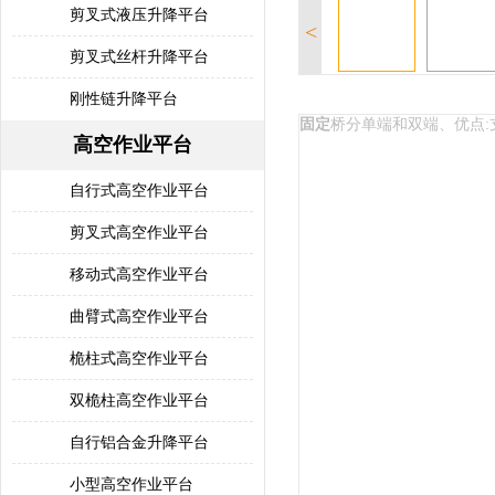
剪叉式液压升降平台
<
剪叉式丝杆升降平台
刚性链升降平台
固定
桥分单端和双端、优点
高空作业平台
自行式高空作业平台
剪叉式高空作业平台
移动式高空作业平台
曲臂式高空作业平台
桅柱式高空作业平台
双桅柱高空作业平台
自行铝合金升降平台
小型高空作业平台