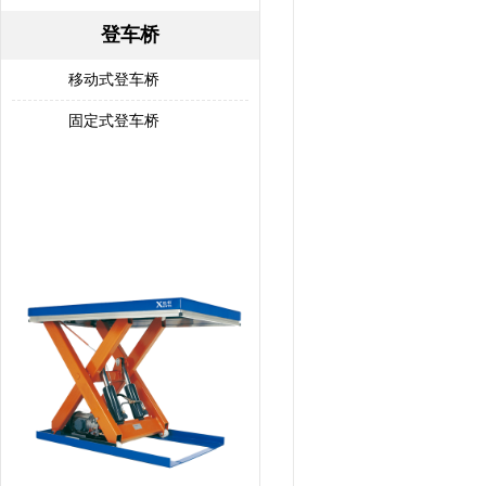
登车桥
移动式登车桥
固定式登车桥
热门产品
hot products