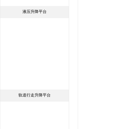
液压升降平台
轨道行走升降平台