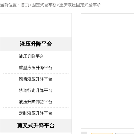
当前位置：
首页
>
固定式登车桥
>
重庆液压固定式登车桥
产品中心
PRODUCT CENTER
液压升降平台
液压升降平台
重型液压升降平台
滚筒液压升降平台
轨道行走升降平台
液压升降卸货平台
定制液压升降平台
剪叉式升降平台