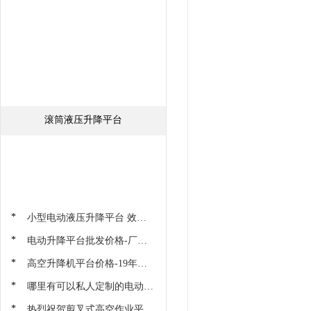
滚筒液压升降平台
热门资讯
HOT NEWS
*
小型电动液压升降平台 效率
提升送货上门 迅特厂家
*
电动升降平台批发价格-厂家
直销节省30%差钱就在苏州迅
*
高空升降机平台价格-19年品
特
牌厂家直销尽在苏州迅特
*
哪里有可以私人定制的电动液
压升降平台厂家？-苏州迅特
*
热烈祝贺剪叉式高空作业平台