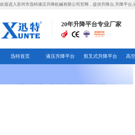
欢迎进入苏州市迅特液压升降机械有限公司官网，提供升降台,升降平台,液
20年升降平台专业厂家
迅特首页
液压升降平台
剪叉式升降平台
高