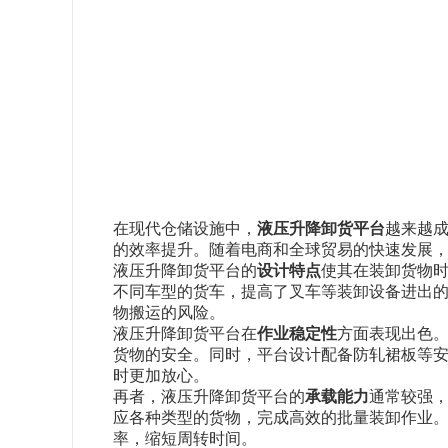
在现代仓储设施中，
液压升降卸货平台
越来越
的效率提升。随着电商和全球贸易的快速发展
液压升降卸货平台的
设计特点
使其在装卸货物
不同车型的货车，提高了叉车等装卸设备进出
物搬运的风险。
液压升降卸货平台在
作业稳定性
方面表现出色
货物的安全。同时，平台设计配备防轧裙板等
时更加放心。
再者，液压升降卸货平台的
承载能力
通常较强
应各种类型的货物，完成高效的批量装卸作业
率，缩短周转时间。