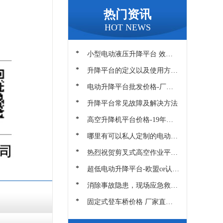
热门资讯
HOT NEWS
*
小型电动液压升降平台 效率
提升送货上门 迅特厂家
*
升降平台的定义以及使用方法
和注意事项
*
电动升降平台批发价格-厂家
直销节省30%差钱就在苏州迅
*
升降平台常见故障及解决方法
特
*
高空升降机平台价格-19年品
牌厂家直销尽在苏州迅特
*
哪里有可以私人定制的电动液
压升降平台厂家？-苏州迅特
*
热烈祝贺剪叉式高空作业平台
品牌厂家[迅特]荣获高新技术
*
超低电动升降平台-欧盟ce认证
企业
安心200%只在苏州迅特
*
消除事故隐患，现场应急救
援-苏州迅特
*
固定式登车桥价格 厂家直销
价格优惠 苏州迅特