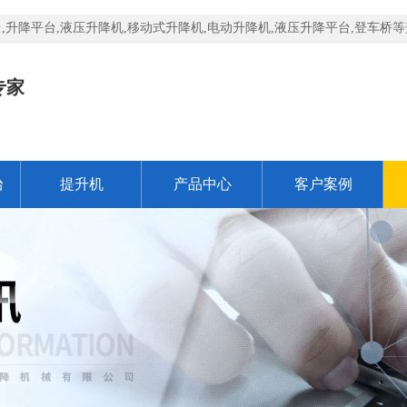
升降平台,液压升降机,移动式升降机,电动升降机,液压升降平台,登车桥
专家
台
提升机
产品中心
客户案例