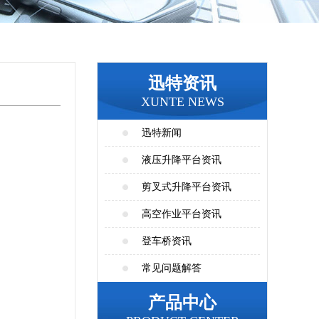
迅特资讯
XUNTE NEWS
迅特新闻
液压升降平台资讯
剪叉式升降平台资讯
高空作业平台资讯
登车桥资讯
常见问题解答
产品中心