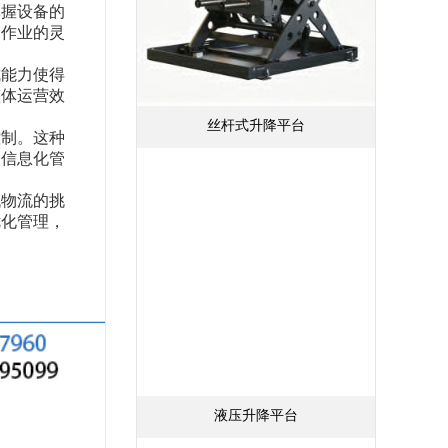
掌握设备的
储作业的灵
成能力使得
整体运营效
丝杆式升降平台
控制。这种
过信息化管
代物流的挑
优化管理，
液压升降平台