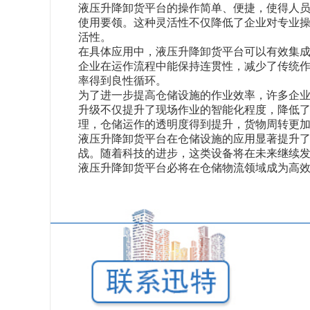
液压升降卸货平台的操作简单、便捷，使得人
使用要领。这种灵活性不仅降低了企业对专业
活性。
在具体应用中，液压升降卸货平台可以有效集
企业在运作流程中能保持连贯性，减少了传统
率得到良性循环。
为了进一步提高仓储设施的作业效率，许多企
升级不仅提升了现场作业的智能化程度，降低
理，仓储运作的透明度得到提升，货物周转更
液压升降卸货平台在仓储设施的应用显著提升
战。随着科技的进步，这类设备将在未来继续
液压升降卸货平台必将在仓储物流领域成为高