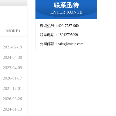
联系迅特
ENTER XUNTE
咨询热线：400-7787-960
MORE+
联系电话：18012795099
公司邮箱：sales@xunte.com
2021-02-19
2024-04-30
2023-04-05
2026-01-17
2021-12-01
2026-03-26
2024-01-13