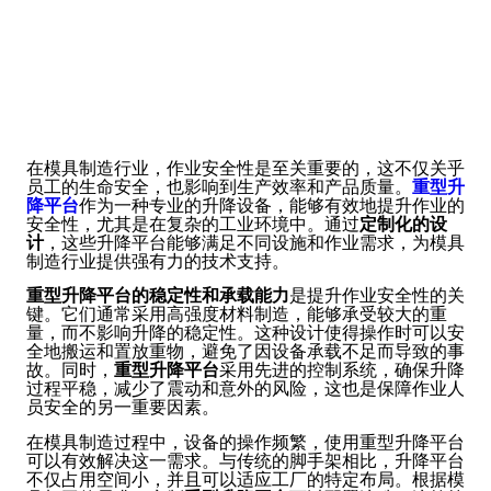
在模具制造行业，作业安全性是至关重要的，这不仅关乎
员工的生命安全，也影响到生产效率和产品质量。
重型升
降平台
作为一种专业的升降设备，能够有效地提升作业的
安全性，尤其是在复杂的工业环境中。通过
定制化的设
计
，这些升降平台能够满足不同设施和作业需求，为模具
制造行业提供强有力的技术支持。
重型升降平台的稳定性和承载能力
是提升作业安全性的关
键。它们通常采用高强度材料制造，能够承受较大的重
量，而不影响升降的稳定性。这种设计使得操作时可以安
全地搬运和置放重物，避免了因设备承载不足而导致的事
故。同时，
重型升降平台
采用先进的控制系统，确保升降
过程平稳，减少了震动和意外的风险，这也是保障作业人
员安全的另一重要因素。
在模具制造过程中，设备的操作频繁，使用重型升降平台
可以有效解决这一需求。与传统的脚手架相比，升降平台
不仅占用空间小，并且可以适应工厂的特定布局。根据模