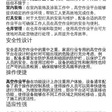
括但不限于：
室内装饰
：在室内装饰及涂装工作中，高空作业平台能够
提供稳定的作业环境，帮助工人更高效地完成任务。
灯具安装
：对于大型灯具的安装与维护，配备合适的高空
作业平台可确保工作人员在高空作业时的安全与便利。
仓库管理
：在仓库存储和取货时，使用高空作业平台可方
便地对高处货物进行处理，从而提升仓库效率。
安全性设计
安全是高空作业中的重中之重。家居行业专用的高空作业
平台在设计时会针对可能出现的危险进行充分考虑。例
如，配备多重安全防护系统和稳固的防护栏，以保护工作
人员的安全。在使用过程中，设备的稳定性和耐用性也经
过严苛的品质检测，确保能够经受高频率的使用。
操作便捷
高空作业平台
在功能设计上亦注重用户体验。设备通常配
备了易于操作的控制系统，使得操作人员可以简单快捷地
进行升降。为增加使用的灵活性，部分平台还可选装移动
功能，使得设备能够在不同工作区域之间轻松移动，提高
了施工的灵活性。
适应性强