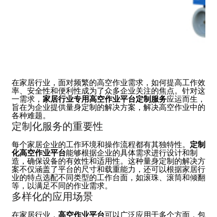
在家居行业，面对频繁的高空作业需求，如何提高工作效
率、安全性和便利性成为了众多企业关注的焦点。针对这
一需求，
家居行业专用高空作业平台定制服务
应运而生，
旨在为企业提供量身定制的解决方案，解决高空作业中的
各种难题。
定制化服务的重要性
每个家居企业的工作环境和操作流程都有其独特性。
定制
化高空作业平台
能够根据企业的具体需求进行设计和制
造，确保设备的有效性和适用性。这种量身定制的解决方
案不仅涵盖了平台的尺寸和载重能力，还可以根据家居行
业的特点选配不同类型的工作台面，如滚珠、滚筒和倾翻
等，以满足不同的作业需求。
多样化的应用场景
在家居行业，
高空作业平台
可以广泛应用于多个方面，包