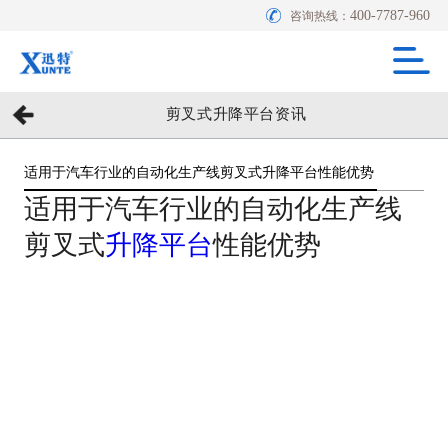
400-7787-960
咨询热线：
剪叉式升降平台资讯
适用于汽车行业的自动化生产线剪叉式升降平台性能优势
适用于汽车行业的自动化生产线
剪叉式
升降平台
性能优势