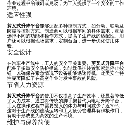
作业过程中的倾斜或晃动，为工人提供了一个安全的工作
环境。
适应性强
剪叉式升降平台
能够适配多种控制方式，如分动、联动及
防爆等控制方式。制造商可以根据车间的具体需求，灵活
选择不同的功能和操作方式，提高了生产线的适配性。用
户还可以根据现场需求，定制台面，进一步优化使用体
验。
安全设计
在汽车生产线中，工人的安全至关重要。
剪叉式升降平台
配备了多重安全防护措施，如过载保护装置和紧急停止按
钮，以确保在紧急情况下设备能够迅速停机。此类安全特
性显著降低了在高空作业时发生事故的风险。
节省人力资源
剪叉式升降平台
的使用不仅提高了生产效率，还显著降低
了人力成本。通过将传统的脚手架替代为电动升降平台，
工人在操作过程中需要投入的体力与时间减少了近70%。
这对于生产线的连续运转和工人疲劳管理具有积极作用，
有助于形成更为高效的生产环境。
维护与保养简便