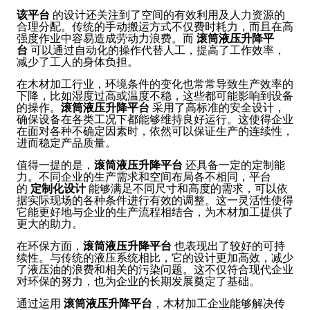
该平台
的设计还关注到了空间的有效利用及人力资源的
合理分配。传统的手动搬运方式不仅费时耗力，而且在高
强度作业中容易造成劳动力浪费。而
滚筒液压升降平
台
可以通过自动化的操作代替人工，提高了工作效率，
减少了工人的身体负担。
在木材加工行业，环境条件的变化也常常导致生产效率的
下降，比如湿度过高或温度不稳，这些都可能影响到设备
的操作。
滚筒液压升降平台
采用了高标准的安全设计，
确保设备在各类工况下都能够维持良好运行。这使得企业
在面对各种不确定因素时，依然可以保证生产的连续性，
进而稳定产品质量。
值得一提的是，
滚筒液压升降平台
还具备一定的定制能
力。不同企业的生产需求和空间布局各不相同，平台
的
定制化设计
能够满足不同尺寸和高度的需求，可以依
据实际现场的各种条件进行有效的调整。这一灵活性使得
它能更好地与企业的生产流程相结合，为木材加工提供了
更大的助力。
在环保方面，
滚筒液压升降平台
也表现出了较好的可持
续性。与传统的液压系统相比，它的设计更加高效，减少
了液压油的浪费和相关的污染问题。这不仅符合现代企业
对环保的努力，也为企业的长期发展奠定了基础。
通过运用
滚筒液压升降平台
，木材加工企业能够解决传