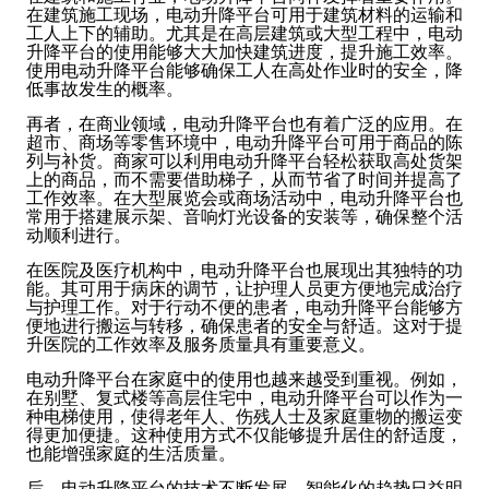
在建筑施工现场，电动升降平台可用于建筑材料的运输和
工人上下的辅助。尤其是在高层建筑或大型工程中，电动
升降平台的使用能够大大加快建筑进度，提升施工效率。
使用电动升降平台能够确保工人在高处作业时的安全，降
低事故发生的概率。
再者，在商业领域，电动升降平台也有着广泛的应用。在
超市、商场等零售环境中，电动升降平台可用于商品的陈
列与补货。商家可以利用电动升降平台轻松获取高处货架
上的商品，而不需要借助梯子，从而节省了时间并提高了
工作效率。在大型展览会或商场活动中，电动升降平台也
常用于搭建展示架、音响灯光设备的安装等，确保整个活
动顺利进行。
在医院及医疗机构中，电动升降平台也展现出其独特的功
能。其可用于病床的调节，让护理人员更方便地完成治疗
与护理工作。对于行动不便的患者，电动升降平台能够方
便地进行搬运与转移，确保患者的安全与舒适。这对于提
升医院的工作效率及服务质量具有重要意义。
电动升降平台在家庭中的使用也越来越受到重视。例如，
在别墅、复式楼等高层住宅中，电动升降平台可以作为一
种电梯使用，使得老年人、伤残人士及家庭重物的搬运变
得更加便捷。这种使用方式不仅能够提升居住的舒适度，
也能增强家庭的生活质量。
后，电动升降平台的技术不断发展，智能化的趋势日益明