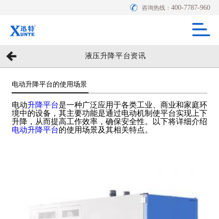
400-7787-960
咨询热线：
液压升降平台资讯
电动升降平台的使用场景
电动
升降平台
是一种广泛应用于各类工业、商业和家庭环
境中的设备，其主要功能是通过电动机制使平台实现上下
升降，从而提高工作效率，确保安全性。以下将详细介绍
电动升降平台
的使用场景及其相关特点。