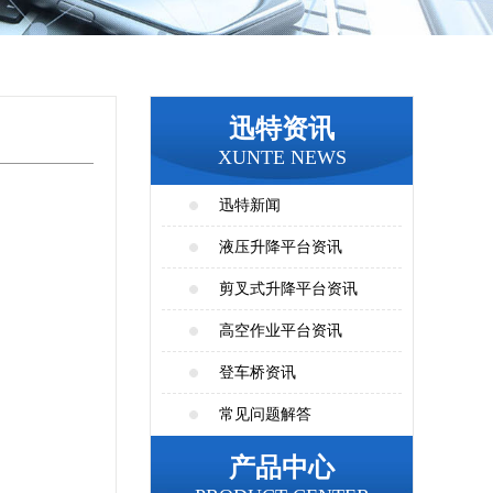
迅特资讯
XUNTE NEWS
迅特新闻
液压升降平台资讯
剪叉式升降平台资讯
高空作业平台资讯
登车桥资讯
常见问题解答
产品中心