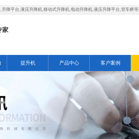
升降平台,液压升降机,移动式升降机,电动升降机,液压升降平台,登车桥
专家
台
提升机
产品中心
客户案例