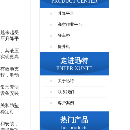
PRODUCT CENTER
升降平台
高空作业平台
，越来越受
登车桥
液压升降平
提升机
成。其液压
够实现更高
走进迅特
ENTER XUNTE
够有效地支
工程，电动
关于迅特
备常常无法
联系我们
、设备安装
客户案例
开关和防坠
中稳定可
热门产品
运和安装，
hot products
直接提升项