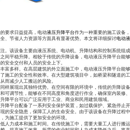
性的要求日益提高，电动
液压升降平台
作为一种重要的施工设备
安全、节省人力资源等方面具有显著优势。本文将详细探讨
电动
关注。该设备主要由液压系统、电动机、升降结构和控制系统组
度之间平稳升降。相较于传统的升降设备，电动液压升降平台能
料的安全交付和人员的安全上下。
景丰富多样。在高层建筑的外立面施工中，电动液压升降平台能
高了施工的安全性和效率。在大型建筑项目中，如桥梁和隧道的
，从而减少人工搬运的风险。
台同样展现出其独特优势。在空间有限的环境中，传统的升降设
性和可调节性，能够在不同高度和角度进行作业，确保室内装修
压升降平台可以广泛应用于工业、商业和民用建筑领域。
压升降平台配备了一系列安全保护装置，如过载保护、紧急停止
出现的安全隐患，保障工人的生命安全。由于该设备在升降过程
故，为施工提供了更加安全的环境。
降低人力成本和施工时间。在传统施工中，需要大量工人进行搬
依赖，提高施工效率。所需的作业时间和人力成本降低之后，将