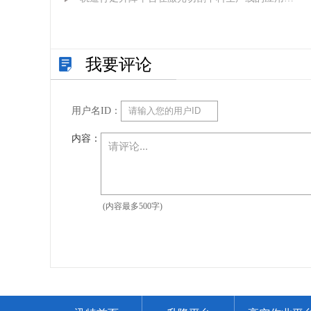
势
我要评论
用户名ID：
内容：
(内容最多500字)