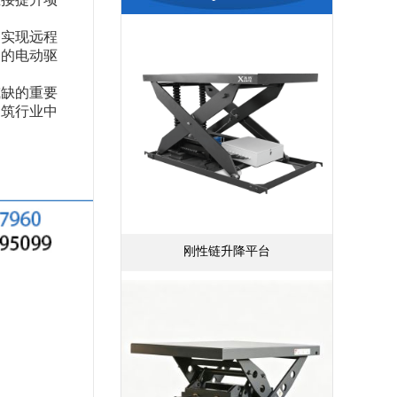
够实现远程
台的电动驱
或缺的重要
建筑行业中
刚性链升降平台