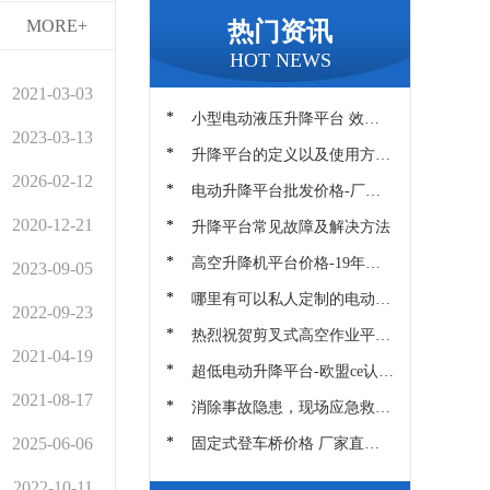
MORE+
热门资讯
HOT NEWS
2021-03-03
*
小型电动液压升降平台 效率
2023-03-13
提升送货上门 迅特厂家
*
升降平台的定义以及使用方法
和注意事项
2026-02-12
*
电动升降平台批发价格-厂家
直销节省30%差钱就在苏州迅
2020-12-21
*
升降平台常见故障及解决方法
特
*
高空升降机平台价格-19年品
2023-09-05
牌厂家直销尽在苏州迅特
*
哪里有可以私人定制的电动液
2022-09-23
压升降平台厂家？-苏州迅特
*
热烈祝贺剪叉式高空作业平台
品牌厂家[迅特]荣获高新技术
2021-04-19
*
超低电动升降平台-欧盟ce认证
企业
安心200%只在苏州迅特
2021-08-17
*
消除事故隐患，现场应急救
援-苏州迅特
*
2025-06-06
固定式登车桥价格 厂家直销
价格优惠 苏州迅特
2022-10-11