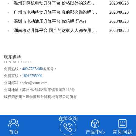
温州升降机电动升降平台 价格以外的这些也
2023/06/28
●
要知道[迅特]
广州市电动移动升降平台 真的那么靠谱吗[迅
2023/06/28
●
特]
深圳市电动油压升降平台 你信吗[迅特]
2023/06/28
●
湖南移动升降平台 国产的这家人人都在用[迅
2023/06/28
●
特]
联系迅特
CONTACT XUNTE
免费热线：
400-7787-960
备案号：
免费直线：
18012795099
公司邮箱：sales@xunte.com
公司地址：苏州市相城区望亭镇果园路118号
版权归苏州市迅特液压升降机械有限公司所有
在线咨询
首页
产品中心
常见问题