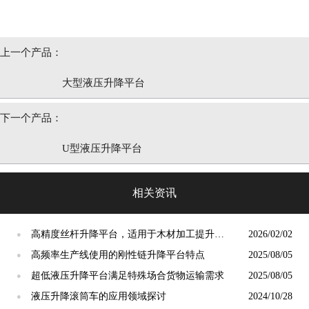
上一个产品：
大型液压升降平台
下一个产品：
U型液压升降平台
相关资讯
高精度丝杆升降平台，适用于木材加工提升效
2026/02/02
●
率
高频率生产线使用的刚性链升降平台特点
2025/08/05
●
超低液压升降平台满足特殊场合货物运输需求
2025/08/05
●
液压升降滚筒车的应用领域探讨
2024/10/28
●