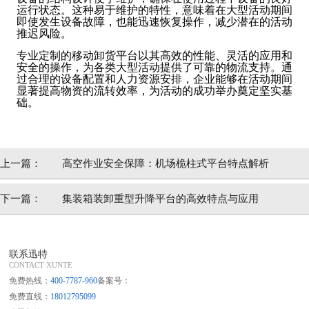
运行状态。这种易于维护的特性，意味着在大型活动期间
即使发生设备故障，也能迅速恢复操作，减少潜在的活动
推迟风险。
专业定制的移动卸货平台以其高效的性能、灵活的应用和
安全的操作，为各类大型活动提供了可靠的物流支持。通
过合理的设备配置和人力资源安排，企业能够在活动期间
显著提高物资的流转效率，为活动的成功举办奠定坚实基
础。
上一篇：
高空作业安全保障：机场桅柱式平台特点解析
下一篇：
集装箱装卸重型升降平台的高效特点与应用
联系迅特
CONTACT XUNTE
免费热线：
400-7787-960
备案号：
免费直线：
18012795099