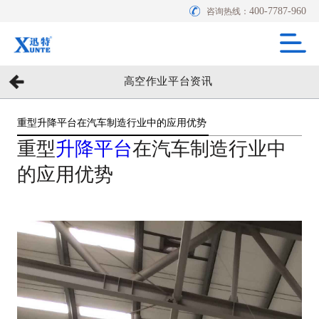
400-7787-960
咨询热线：
高空作业平台资讯
重型升降平台在汽车制造行业中的应用优势
重型
升降平台
在汽车制造行业中
的应用优势