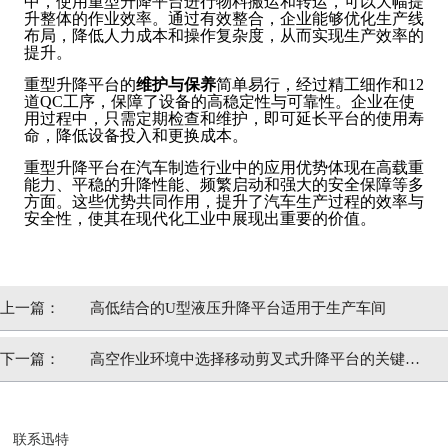
中，使用重型升降平台进行物料搬运和转运，可以大幅提
升整体的作业效率。通过有效整合，企业能够优化生产线
布局，降低人力成本和操作复杂度，从而实现生产效率的
提升。
重型升降平台的
维护与保养
简单易行，经过精工细作和12
道QC工序，保障了设备的高稳定性与可靠性。企业在使
用过程中，只需定期检查和维护，即可延长平台的使用寿
命，降低设备投入和更换成本。
重型升降平台在汽车制造行业中的应用优势体现在高载重
能力、平稳的升降性能、频繁启动和强大的安全保障等多
方面。这些优势共同作用，提升了汽车生产过程的效率与
安全性，使其在现代化工业中展现出重要的价值。
上一篇：
高低结合的U型液压升降平台适用于生产车间
下一篇：
高空作业环境中选择移动剪叉式升降平台的关键特
点
联系迅特