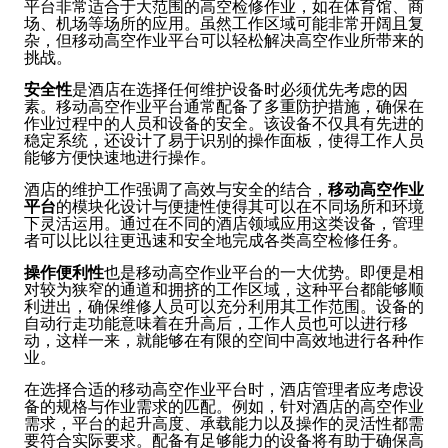
平台非常适合于大范围的高空检修作业，如在体育馆、商
场、机场等场所的应用。虽然工作区域可能非常开阔且复
杂，但移动高空作业平台可以轻松解决高空作业所带来的
挑战。
安全性
是酒店在选择任何维护设备时必须优先考虑的因
素。移动高空作业平台通常配备了多重防护措施，确保在
作业过程中的人员和设备的安全。该设备不仅具有先进的
稳定系统，还设计了易于识别的操作面板，使得工作人员
能够方便快速地进行操作。
酒店的维护工作强调了高效与安全的结合，
移动高空作业
平台
的模块化设计与便捷性使得其可以在不同场所和环境
下灵活运用。通过在不同的酒店领域应用这类设备，管理
者可以比以往更迅速和安全地完成各类高空检修任务。
操作便利性
也是移动高空作业平台的一大优势。即便是相
对较为狭窄的通道和拥挤的工作区域，这种平台都能够顺
利进出，确保维修人员可以充分利用其工作范围。设备的
自动行走功能意味着在升高后，工作人员也可以进行移
动，这样一来，就能够在有限的空间中高效地进行各种作
业。
在选择合适的移动高空作业平台时，酒店管理者应考虑设
备的规格与作业需求的匹配。例如，针对酒店的高空作业
需求，平台的起升高度、承载能力以及操作的灵活性都需
要符合实际要求。配备有足够能力的设备将有助于确保高