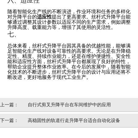
六、适应性
随着智能化生产线的不断演进，作业环境和任务的多样化
对升降平台的
适应性
提出了更高要求。丝杆式升降平台能
够通过调整其设计参数以适应不同的生产需求，例如调整
升降高度、载重能力等，增强了其使用的灵活性。
七、
总体来看，丝杆式升降平台因其具备的优越性能，能够满
足智能化生产线对设备可靠性的高要求。无论是在升降稳
定性、精度、持续作业能力，还是在维护便捷性、安全性
能和适应性方面，丝杆式升降平台都展现了良好的特性，
帮助企业提升整体作业效率。在今后的发展中，随着智能
化技术的不断进步，丝杆式升降平台的设计与应用还将不
断改进，更好地服务于现代工业生产。
上一篇：
自行式剪叉升降平台在车间维护中的应用
下一篇：
高稳固性的轨道行走升降平台适合自动化设备