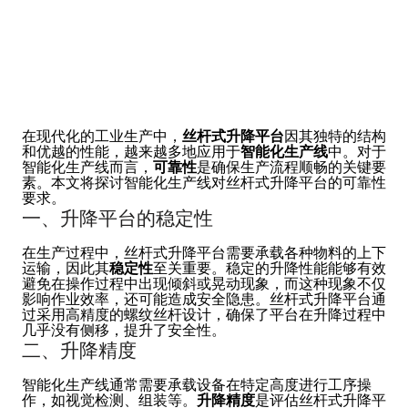
在现代化的工业生产中，
丝杆式升降平台
因其独特的结构
和优越的性能，越来越多地应用于
智能化生产线
中。对于
智能化生产线而言，
可靠性
是确保生产流程顺畅的关键要
素。本文将探讨智能化生产线对丝杆式升降平台的可靠性
要求。
一、升降平台的稳定性
在生产过程中，丝杆式升降平台需要承载各种物料的上下
运输，因此其
稳定性
至关重要。稳定的升降性能能够有效
避免在操作过程中出现倾斜或晃动现象，而这种现象不仅
影响作业效率，还可能造成安全隐患。丝杆式升降平台通
过采用高精度的螺纹丝杆设计，确保了平台在升降过程中
几乎没有侧移，提升了安全性。
二、升降精度
智能化生产线通常需要承载设备在特定高度进行工序操
作，如视觉检测、组装等。
升降精度
是评估丝杆式升降平