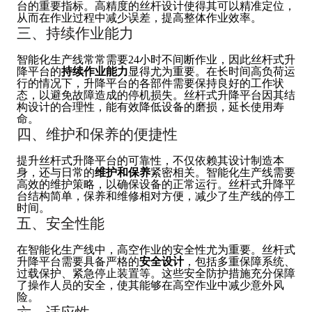
台的重要指标。高精度的丝杆设计使得其可以精准定位，
从而在作业过程中减少误差，提高整体作业效率。
三、持续作业能力
智能化生产线常常需要24小时不间断作业，因此丝杆式升
降平台的
持续作业能力
显得尤为重要。在长时间高负荷运
行的情况下，升降平台的各部件需要保持良好的工作状
态，以避免故障造成的停机损失。丝杆式升降平台因其结
构设计的合理性，能有效降低设备的磨损，延长使用寿
命。
四、维护和保养的便捷性
提升丝杆式升降平台的可靠性，不仅依赖其设计制造本
身，还与日常的
维护和保养
紧密相关。智能化生产线需要
高效的维护策略，以确保设备的正常运行。丝杆式升降平
台结构简单，保养和维修相对方便，减少了生产线的停工
时间。
五、安全性能
在智能化生产线中，高空作业的安全性尤为重要。丝杆式
升降平台需要具备严格的
安全设计
，包括多重保障系统、
过载保护、紧急停止装置等。这些安全防护措施充分保障
了操作人员的安全，使其能够在高空作业中减少意外风
险。