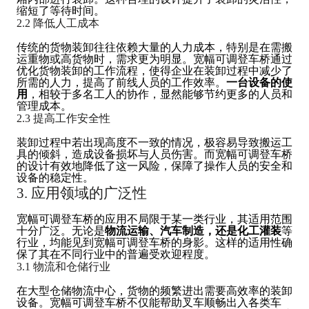
缩短了等待时间。
2.2 降低人工成本
传统的货物装卸往往依赖大量的人力成本，特别是在需搬
运重物或高货物时，需求更为明显。宽幅可调登车桥通过
优化货物装卸的工作流程，使得企业在装卸过程中减少了
所需的人力，提高了前线人员的工作效率。
一台设备的使
用
，相较于多名工人的协作，显然能够节约更多的人员和
管理成本。
2.3 提高工作安全性
装卸过程中若出现高度不一致的情况，极容易导致搬运工
具的倾斜，造成设备损坏与人员伤害。而宽幅可调登车桥
的设计有效地降低了这一风险，保障了操作人员的安全和
设备的稳定性。
3. 应用领域的广泛性
宽幅可调登车桥的应用不局限于某一类行业，其适用范围
十分广泛。无论是
物流运输、汽车制造，还是化工灌装
等
行业，均能见到宽幅可调登车桥的身影。这样的适用性确
保了其在不同行业中的普遍受欢迎程度。
3.1 物流和仓储行业
在大型仓储物流中心，货物的频繁进出需要高效率的装卸
设备。宽幅可调登车桥不仅能帮助叉车顺畅出入各类车