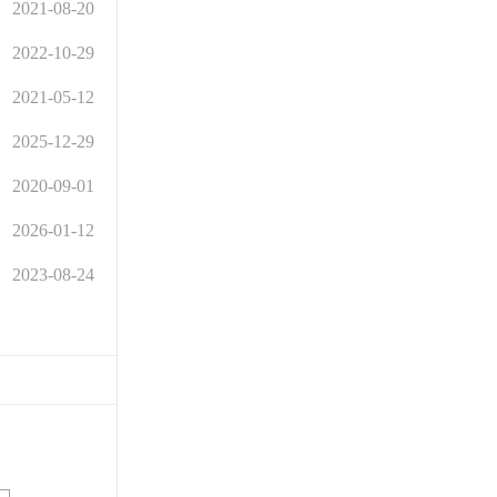
2021-08-20
2022-10-29
2021-05-12
2025-12-29
2020-09-01
2026-01-12
2023-08-24