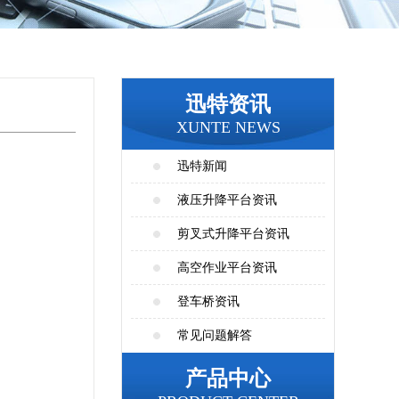
迅特资讯
XUNTE NEWS
迅特新闻
液压升降平台资讯
剪叉式升降平台资讯
高空作业平台资讯
登车桥资讯
常见问题解答
产品中心