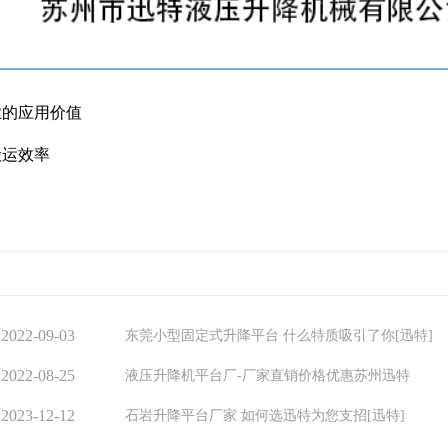
业的应用价值
搬运效率
2022-09-03
东莞小型固定式升降平台 什么特质吸引了你[迅特]
2022-08-25
液压升降机平台厂-厂家直销价格优惠苏州迅特
2023-12-12
石岩升降平台厂家 如何选迅特为您支招[迅特]