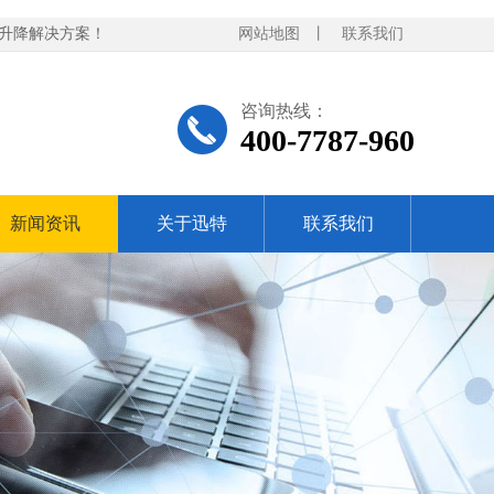
等升降解决方案！
网站地图
丨
联系我们
咨询热线：
400-7787-960
新闻资讯
关于迅特
联系我们