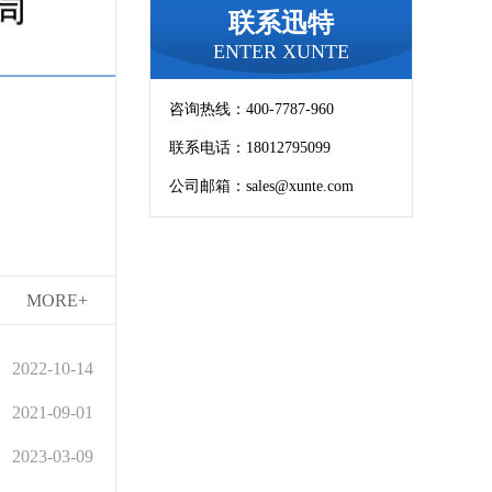
联系迅特
ENTER XUNTE
咨询热线：400-7787-960
联系电话：18012795099
公司邮箱：sales@xunte.com
MORE+
2022-10-14
2021-09-01
2023-03-09