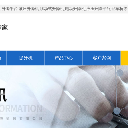
升降平台,液压升降机,移动式升降机,电动升降机,液压升降平台,登车桥
专家
台
提升机
产品中心
客户案例