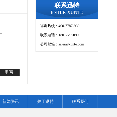
联系迅特
ENTER XUNTE
咨询热线：400-7787-960
联系电话：18012795099
公司邮箱：sales@xunte.com
重写
新闻资讯
关于迅特
联系我们