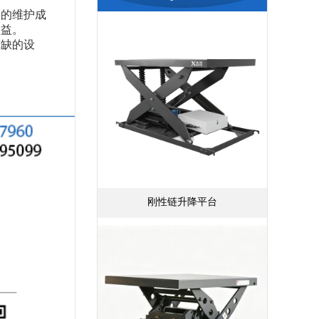
期的维护成
效益。
或缺的设
刚性链升降平台