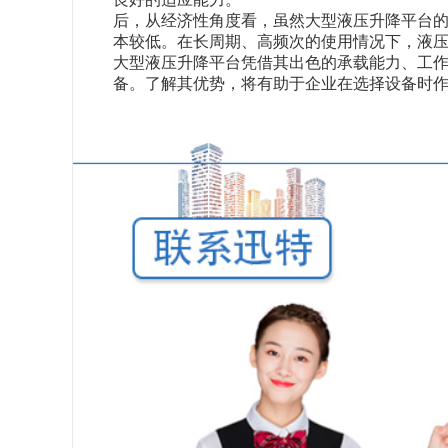
后，从经济性角度看，虽然大型液压升降平台
本较低。在长周期、高频次的使用情况下，液
大型液压升降平台凭借其出色的承载能力、工
备。了解其优势，将有助于企业在选择设备时