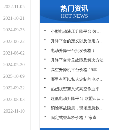
2022-11-05
热门资讯
HOT NEWS
2021-10-21
2024-09-25
*
小型电动液压升降平台 效率
提升送货上门 迅特厂家
*
升降平台的定义以及使用方法
2023-06-22
和注意事项
*
电动升降平台批发价格-厂家
2021-06-02
直销节省30%差钱就在苏州迅
*
升降平台常见故障及解决方法
特
2024-05-20
*
高空升降机平台价格-19年品
牌厂家直销尽在苏州迅特
2025-10-09
*
哪里有可以私人定制的电动液
压升降平台厂家？-苏州迅特
2022-09-22
*
热烈祝贺剪叉式高空作业平台
品牌厂家[迅特]荣获高新技术
*
超低电动升降平台-欧盟ce认证
2023-08-03
企业
安心200%只在苏州迅特
*
消除事故隐患，现场应急救
2022-11-10
援-苏州迅特
*
固定式登车桥价格 厂家直销
价格优惠 苏州迅特