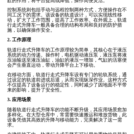
缸的作用，将平台提高或降低，操作简便灵活。
控制系统则包括手动与远程控制两种方式，方便操作在不
同工况下的需求。该设备的轨道设计，可以实现线性移
动，扩大了工作范围，提高了工作效率。在外观上，轨道
行走式升降车一般具备合理的结构布局和良好的防护措
施，以确保操作安全。
2. 工作原理
轨道行走式升降车的工作原理较为简单，其核心在于液压
系统的动力传递。操作时，电机驱动液压泵，液压泵将液
压油输送至液压油缸，油缸的液压一增加，气缸的活塞便
会产生垂直运动，带动升降平台上下移动。
在移动方面，轨道行走式升降车设有专门的轮轨系统，通
过设定的轨道前进或后退，从而实现纵深作业。这种方式
不仅提高了设备运行的稳定性，同时减少了因地面不平带
来的影响，提升了安全性。
3. 应用场景
随着轨道行走式升降车的功能不断升级，其应用场景愈加
多样化。在大型仓库中，常需要快速搬运和堆放货物，此
设备凭借其高效的升降与移动能力，完美解决了这一需
求。