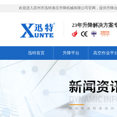
欢迎进入苏州市迅特液压升降机械有限公司官网，提供升降台,
23年升降解决方案
迅特首页
升降平台
高空作业平