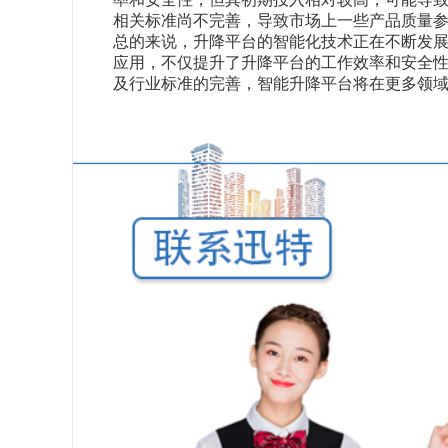
相关标准尚不完善，导致市场上一些产品质量
总的来说，升降平台的智能化技术正在不断发
应用，不仅提升了升降平台的工作效率和安全
及行业标准的完善，智能升降平台将在更多领