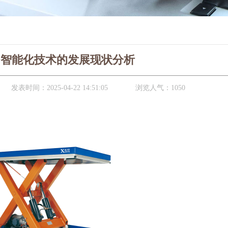
台智能化技术的发展现状分析
发表时间：
2025-04-22 14:51:05
浏览人气：
1050