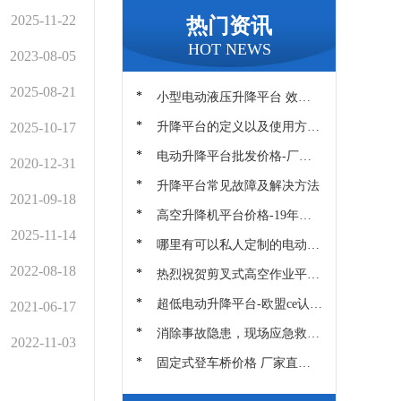
2025-11-22
热门资讯
HOT NEWS
2023-08-05
2025-08-21
*
小型电动液压升降平台 效率
提升送货上门 迅特厂家
*
升降平台的定义以及使用方法
2025-10-17
和注意事项
*
电动升降平台批发价格-厂家
2020-12-31
直销节省30%差钱就在苏州迅
*
升降平台常见故障及解决方法
特
2021-09-18
*
高空升降机平台价格-19年品
牌厂家直销尽在苏州迅特
2025-11-14
*
哪里有可以私人定制的电动液
压升降平台厂家？-苏州迅特
2022-08-18
*
热烈祝贺剪叉式高空作业平台
品牌厂家[迅特]荣获高新技术
*
超低电动升降平台-欧盟ce认证
2021-06-17
企业
安心200%只在苏州迅特
*
消除事故隐患，现场应急救
2022-11-03
援-苏州迅特
*
固定式登车桥价格 厂家直销
价格优惠 苏州迅特