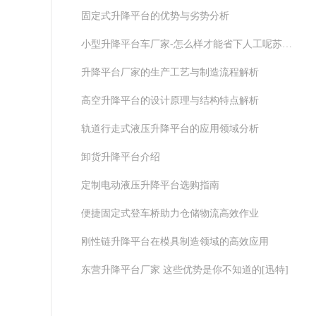
固定式升降平台的优势与劣势分析
小型升降平台车厂家-怎么样才能省下人工呢苏州
迅特
升降平台厂家的生产工艺与制造流程解析
高空升降平台的设计原理与结构特点解析
轨道行走式液压升降平台的应用领域分析
卸货升降平台介绍
定制电动液压升降平台选购指南
便捷固定式登车桥助力仓储物流高效作业
刚性链升降平台在模具制造领域的高效应用
东营升降平台厂家 这些优势是你不知道的[迅特]