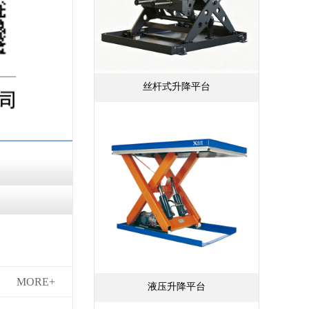
丝杆式升降平台
MORE+
液压升降平台