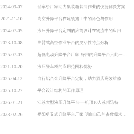
2024-09-07
登车桥厂家助力集装箱装卸作业的便捷解决方案
2021-11-10
高空升降平台在建筑施工中的角色与作用
2024-07-05
液压升降平台定制的滚筒设计在物流中的应用
2023-10-08
曲臂式高空作业平台的灵活性特点分析
2025-07-03
超低电动升降平台厂家-好用的升降平台只此一家
2021-10-20
苏州迅特
液压登车桥的应用范围和优势
2025-04-12
自行铝合金升降平台定制，助力酒店高效维修
2025-10-27
平台设计结构的工作原理
2026-01-21
江苏大型液压升降平台-一机顶10人苏州迅特
2023-02-26
岳阳剪叉式升降平台厂家 明白自己的参数需求有
必要[迅特]