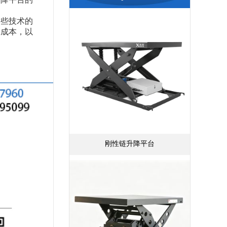
这些技术的
降成本，以
刚性链升降平台