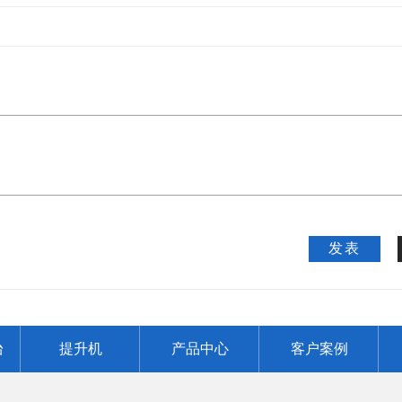
发表
台
提升机
产品中心
客户案例