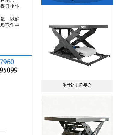
大提升企业
考量，以确
市场竞争中
刚性链升降平台