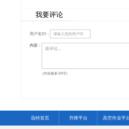
我要评论
用户名ID：
内容：
(内容最多500字)
迅特首页
升降平台
高空作业平