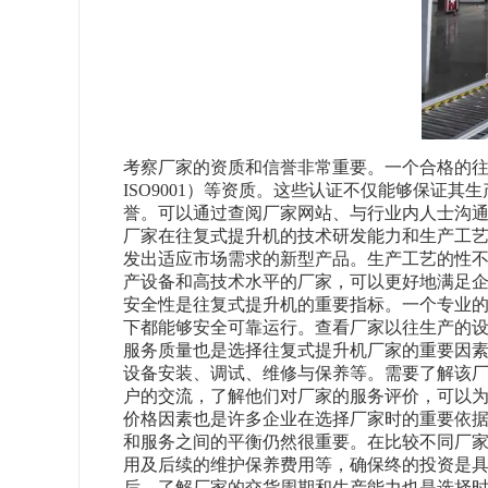
考察厂家的资质和信誉非常重要。一个合格的
ISO9001）等资质。这些认证不仅能够保证
誉。可以通过查阅厂家网站、与行业内人士沟
厂家在往复式提升机的技术研发能力和生产工
发出适应市场需求的新型产品。生产工艺的性
产设备和高技术水平的厂家，可以更好地满足
安全性是往复式提升机的重要指标。一个专业
下都能够安全可靠运行。查看厂家以往生产的
服务质量也是选择往复式提升机厂家的重要因
设备安装、调试、维修与保养等。需要了解该
户的交流，了解他们对厂家的服务评价，可以
价格因素也是许多企业在选择厂家时的重要依
和服务之间的平衡仍然很重要。在比较不同厂
用及后续的维护保养费用等，确保终的投资是
后，了解厂家的交货周期和生产能力也是选择