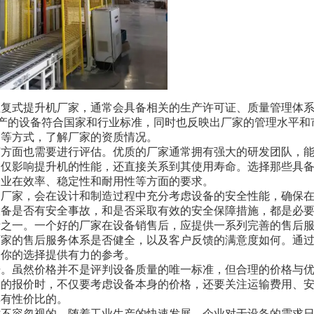
往复式提升机厂家，通常会具备相关的生产许可证、质量管理体
其生产的设备符合国家和行业标准，同时也反映出厂家的管理水平和
通等方式，了解厂家的资质情况。
艺方面也需要进行评估。优质的厂家通常拥有强大的研发团队，
不仅影响提升机的性能，还直接关系到其使用寿命。选择那些具
企业在效率、稳定性和耐用性等方面的要求。
的厂家，会在设计和制造过程中充分考虑设备的安全性能，确保
设备是否有安全事故，和是否采取有效的安全保障措施，都是必
素之一。一个好的厂家在设备销售后，应提供一系列完善的售后
厂家的售后服务体系是否健全，以及客户反馈的满意度如何。通
为你的选择提供有力的参考。
据。虽然价格并不是评判设备质量的唯一标准，但合理的价格与
家的报价时，不仅要考虑设备本身的价格，还要关注运输费用、
具有性价比的。
时不容忽视的。随着工业生产的快速发展，企业对于设备的需求