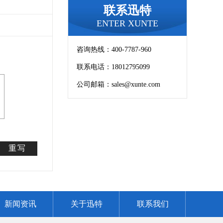
联系迅特
ENTER XUNTE
咨询热线：400-7787-960
联系电话：18012795099
公司邮箱：sales@xunte.com
重写
新闻资讯
关于迅特
联系我们