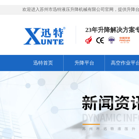
欢迎进入苏州市迅特液压升降机械有限公司官网，提供升降台,
23年升降解决方案
迅特首页
升降平台
高空作业平