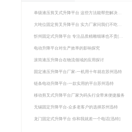
单级液压剪叉式升降平台 这些方法能帮您解决吗
[迅特]
大吨位固定剪叉升降平台 实力厂家问我们不吃亏
[迅特]
忻州固定式升降平台 专注品质精雕细琢也不贵[迅
特]
电动升降平台对生产效率的影响探究
滚筒液压升降台在物流领域的应用探讨
固定液压升降平台厂家-一机用十年就在苏州迅特
链条电动升降平台-一款实用的平台苏州迅特
移动剪叉式升降平台厂家为码头行业带来便捷服务
无锡固定升降平台-众多老客户的选择苏州迅特
龙门固定式升降平台 你和我就差一个电话[迅特]