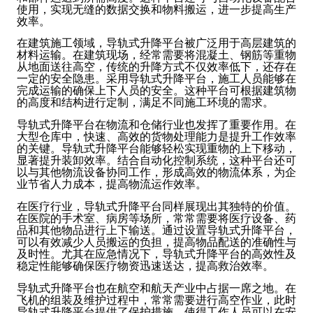
使用，实现无缝的数据交换和物料搬运，进一步提高生产
效率。
在建筑施工领域，导轨式升降平台被广泛用于高层建筑的
材料运输。在建筑现场，经常需要将混凝土、钢筋等重物
从地面送往高空，传统的升降方式不仅效率低下，还存在
一定的安全隐患。采用导轨式升降平台，施工人员能够在
完成运输的确保上下人员的安全。这种平台可根据建筑物
的高度和结构进行定制，满足不同施工环境的需求。
导轨式升降平台在物流和仓储行业也发挥了重要作用。在
大型仓库中，快速、高效的货物处理能力是提升工作效率
的关键。导轨式升降平台能够轻松实现重物的上下移动，
显著提升装卸效率。结合自动化控制系统，这种平台还可
以与其他物流设备协同工作，形成高效的物流体系，为企
业节省人力成本，提高物流运作效率。
在医疗行业，导轨式升降平台同样展现出其独特的价值。
在医院的手术室、病房等场所，常常需要将医疗设备、药
品和其他物品进行上下输送。通过设置导轨式升降平台，
可以有效减少人员搬运的负担，提高物品配送的准确性与
及时性。尤其在应急情况下，导轨式升降平台的高效性及
稳定性能够确保医疗物资迅速送达，提高救治效率。
导轨式升降平台也在航空和航天产业中占据一席之地。在
飞机的组装及维护过程中，常常需要进行高空作业，此时
导轨式升降平台提供了保护措施，使得工作人员可以在安