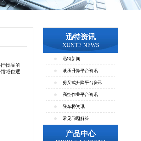
迅特资讯
XUNTE NEWS
迅特新闻
进行物品的
液压升降平台资讯
用领域也逐
剪叉式升降平台资讯
高空作业平台资讯
登车桥资讯
常见问题解答
产品中心