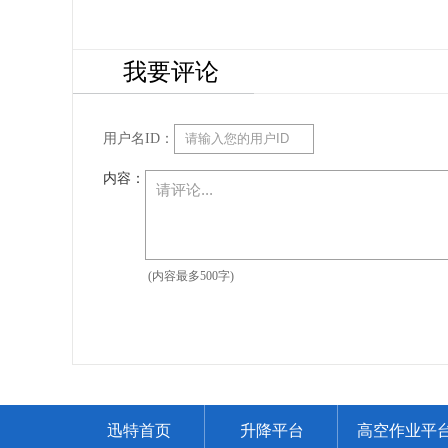
我要评论
用户名ID：
内容：
(内容最多500字)
迅特首页
升降平台
高空作业平