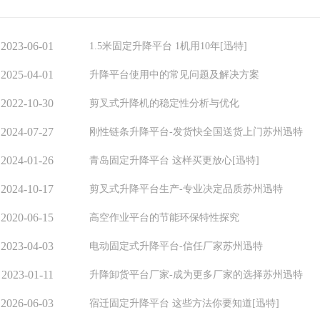
2023-06-01
1.5米固定升降平台 1机用10年[迅特]
2025-04-01
升降平台使用中的常见问题及解决方案
2022-10-30
剪叉式升降机的稳定性分析与优化
2024-07-27
刚性链条升降平台-发货快全国送货上门苏州迅特
2024-01-26
青岛固定升降平台 这样买更放心[迅特]
2024-10-17
剪叉式升降平台生产-专业决定品质苏州迅特
2020-06-15
高空作业平台的节能环保特性探究
2023-04-03
电动固定式升降平台-信任厂家苏州迅特
2023-01-11
升降卸货平台厂家-成为更多厂家的选择苏州迅特
2026-06-03
宿迁固定升降平台 这些方法你要知道[迅特]