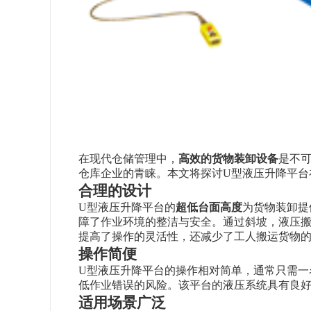
在现代仓储管理中，
高效的货物装卸设备
是不
仓库企业的青睐。本文将探讨U型液压升降平台
合理的设计
U型液压升降平台的
超低台面高度
为货物装卸提
障了作业环境的整洁与安全。通过斜坡，液压
提高了操作的灵活性，还减少了工人搬运货物
操作简便
U型液压升降平台的操作相对简单，通常只需一
低作业错误的风险。该平台的液压系统具有良
适用场景广泛