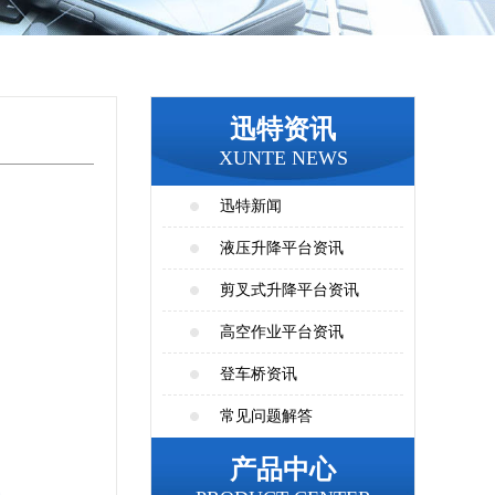
迅特资讯
XUNTE NEWS
迅特新闻
液压升降平台资讯
剪叉式升降平台资讯
高空作业平台资讯
登车桥资讯
常见问题解答
产品中心