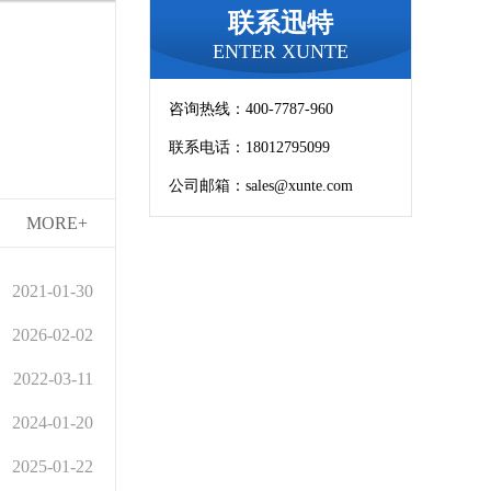
联系迅特
ENTER XUNTE
咨询热线：400-7787-960
联系电话：18012795099
公司邮箱：sales@xunte.com
MORE+
2021-01-30
2026-02-02
2022-03-11
2024-01-20
2025-01-22