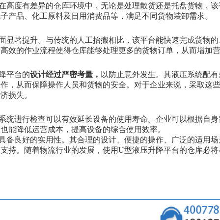
在高度有差异的仓库环境中，无论是处理散货还是托盘货物，该
电子产品、化工原料及日用消费品等，满足不同货物装卸需求。
面显著提升。与传统的人工抬搬相比，该平台能快速完成货物的
。高效的作业流程使得仓库能够处理更多的货物订单，从而增加
降平台的
设计经过严密考量，
以防止意外发生。其液压系统配有
工作，从而保障操作人员和货物的安全。对于企业来说，采取这
经济损失。
系统进行检查可以有效延长设备的使用寿命。企业可以根据自身
理也能降低运营成本，提高设备的综合使用效率。
具备良好的实用性。其合理的设计、便捷的操作、广泛的适用场
支持。随着物流行业的发展，使用U型液压升降平台的仓库必将