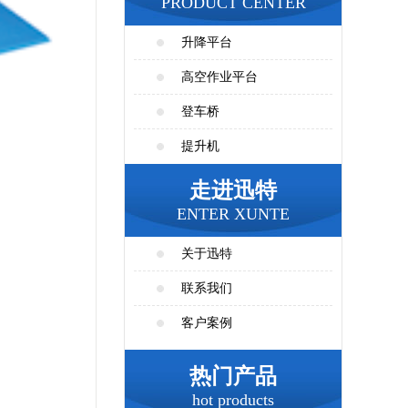
PRODUCT CENTER
升降平台
高空作业平台
登车桥
提升机
走进迅特
ENTER XUNTE
关于迅特
联系我们
客户案例
热门产品
hot products