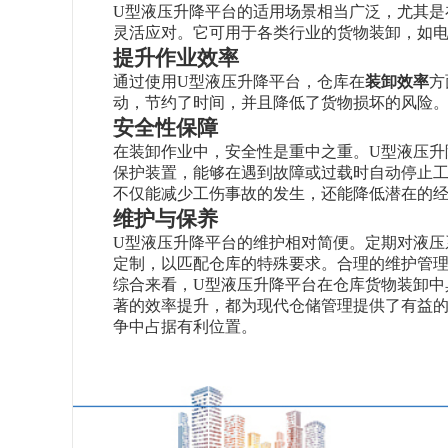
U型液压升降平台的适用场景相当广泛，尤其是
灵活应对。它可用于各类行业的货物装卸，如
提升作业效率
通过使用U型液压升降平台，仓库在
装卸效率
方
动，节约了时间，并且降低了货物损坏的风险
安全性保障
在装卸作业中，安全性是重中之重。U型液压升
保护装置，能够在遇到故障或过载时自动停止
不仅能减少工伤事故的发生，还能降低潜在的
维护与保养
U型液压升降平台的维护相对简便。定期对液压
定制，以匹配仓库的特殊要求。合理的维护管
综合来看，U型液压升降平台在仓库货物装卸中
著的效率提升，都为现代仓储管理提供了有益的
争中占据有利位置。