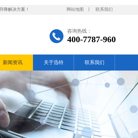
等升降解决方案！
网站地图
丨
联系我们
咨询热线：
400-7787-960
新闻资讯
关于迅特
联系我们