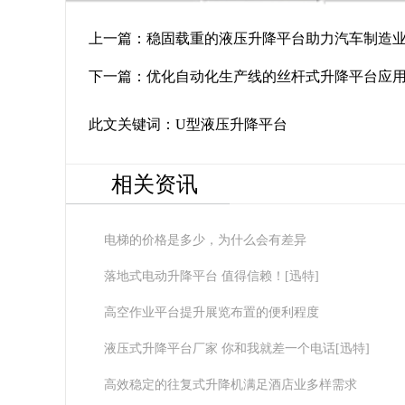
上一篇：
稳固载重的液压升降平台助力汽车制造
下一篇：
优化自动化生产线的丝杆式升降平台应
此文关键词：
U型液压升降平台
相关资讯
电梯的价格是多少，为什么会有差异
落地式电动升降平台 值得信赖！[迅特]
高空作业平台提升展览布置的便利程度
液压式升降平台厂家 你和我就差一个电话[迅特]
高效稳定的往复式升降机满足酒店业多样需求