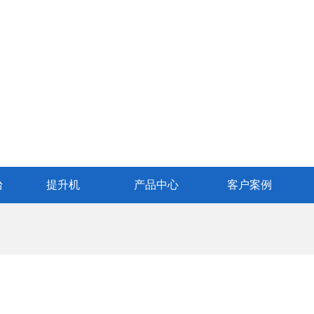
台
提升机
产品中心
客户案例
787-960
2795099
nte.com