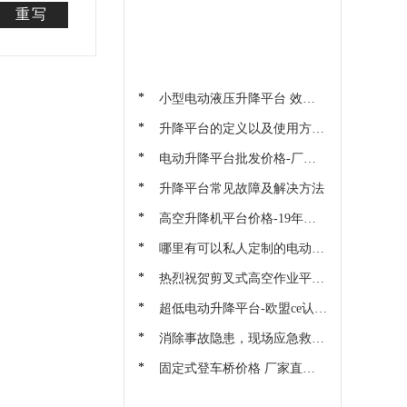
重写
热门资讯
HOT NEWS
*
小型电动液压升降平台 效率
提升送货上门 迅特厂家
*
升降平台的定义以及使用方法
和注意事项
*
电动升降平台批发价格-厂家
直销节省30%差钱就在苏州迅
*
升降平台常见故障及解决方法
特
*
高空升降机平台价格-19年品
牌厂家直销尽在苏州迅特
*
哪里有可以私人定制的电动液
压升降平台厂家？-苏州迅特
*
热烈祝贺剪叉式高空作业平台
品牌厂家[迅特]荣获高新技术
*
超低电动升降平台-欧盟ce认证
企业
安心200%只在苏州迅特
*
消除事故隐患，现场应急救
援-苏州迅特
*
固定式登车桥价格 厂家直销
价格优惠 苏州迅特