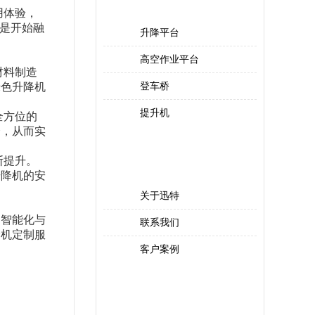
PRODUCT CENTER
用体验，
而是开始融
升降平台
高空作业平台
材料制造
绿色升降机
登车桥
提升机
全方位的
择，从而实
走进迅特
断提升。
ENTER XUNTE
升降机的安
关于迅特
到智能化与
联系我们
降机定制服
客户案例
热门产品
hot products