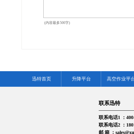
(内容最多500字)
迅特首页
升降平台
高空作业平
联系迅特
联系电话1 ：400-7
联系电话2 ：1801
邮 箱 ：sales@xu