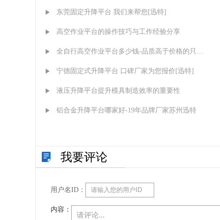
东莞固定升降平台 我们来帮您[迅特]
高空作业平台的操作技巧与工作经验分享
全自行高空作业平台多少钱-品质高于价格的只有
这家苏州迅特
宁德固定式升降平台 口碑厂家为您报价[迅特]
液压升降平台提升模具制造效率的重要性
铝合金升降平台哪家好-19年品牌厂家苏州迅特
我要评论
用户名ID：
内容：