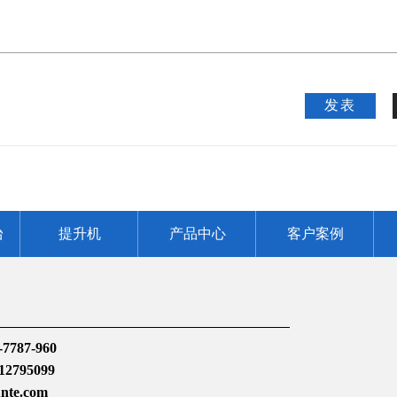
发表
台
提升机
产品中心
客户案例
787-960
2795099
nte.com