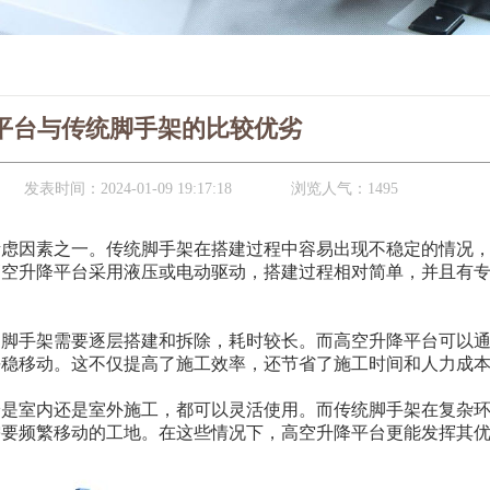
平台与传统脚手架的比较优劣
发表时间：
2024-01-09 19:17:18
浏览人气：
1495
考虑因素之一。传统脚手架在搭建过程中容易出现不稳定的情况
高空升降平台采用液压或电动驱动，搭建过程相对简单，并且有
。脚手架需要逐层搭建和拆除，耗时较长。而高空升降平台可以
平稳移动。这不仅提高了施工效率，还节省了施工时间和人力成
论是室内还是室外施工，都可以灵活使用。而传统脚手架在复杂
需要频繁移动的工地。在这些情况下，高空升降平台更能发挥其