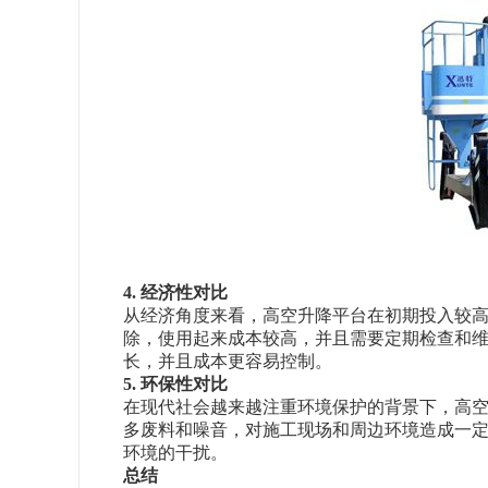
4. 经济性对比
从经济角度来看，高空升降平台在初期投入较
除，使用起来成本较高，并且需要定期检查和
长，并且成本更容易控制。
5. 环保性对比
在现代社会越来越注重环境保护的背景下，高
多废料和噪音，对施工现场和周边环境造成一
环境的干扰。
总结