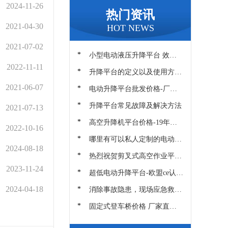
2024-11-26
热门资讯
2021-04-30
HOT NEWS
2021-07-02
*
小型电动液压升降平台 效率
提升送货上门 迅特厂家
2022-11-11
*
升降平台的定义以及使用方法
和注意事项
2021-06-07
*
电动升降平台批发价格-厂家
直销节省30%差钱就在苏州迅
*
升降平台常见故障及解决方法
特
2021-07-13
*
高空升降机平台价格-19年品
2022-10-16
牌厂家直销尽在苏州迅特
*
哪里有可以私人定制的电动液
2024-08-18
压升降平台厂家？-苏州迅特
*
热烈祝贺剪叉式高空作业平台
品牌厂家[迅特]荣获高新技术
2023-11-24
*
超低电动升降平台-欧盟ce认证
企业
安心200%只在苏州迅特
2024-04-18
*
消除事故隐患，现场应急救
援-苏州迅特
*
固定式登车桥价格 厂家直销
价格优惠 苏州迅特