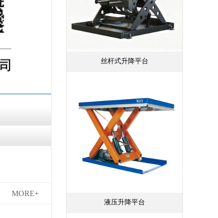
丝杆式升降平台
MORE+
液压升降平台