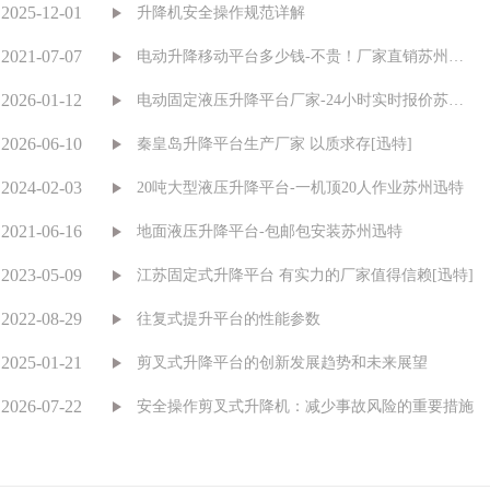
2025-12-01
升降机安全操作规范详解
2021-07-07
电动升降移动平台多少钱-不贵！厂家直销苏州迅
2026-01-12
特
电动固定液压升降平台厂家-24小时实时报价苏州
2026-06-10
迅特
秦皇岛升降平台生产厂家 以质求存[迅特]
2024-02-03
20吨大型液压升降平台-一机顶20人作业苏州迅特
2021-06-16
地面液压升降平台-包邮包安装苏州迅特
2023-05-09
江苏固定式升降平台 有实力的厂家值得信赖[迅特]
2022-08-29
往复式提升平台的性能参数
2025-01-21
剪叉式升降平台的创新发展趋势和未来展望
2026-07-22
安全操作剪叉式升降机：减少事故风险的重要措施