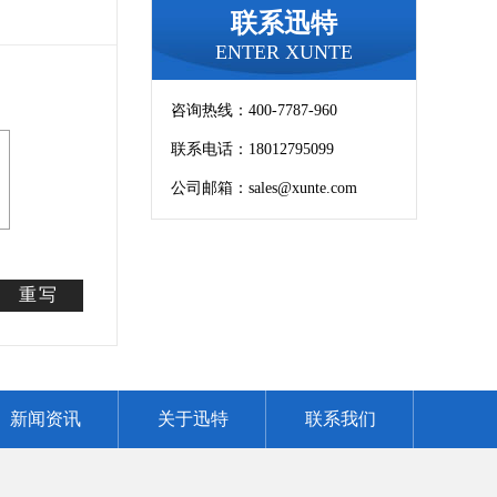
联系迅特
ENTER XUNTE
咨询热线：400-7787-960
联系电话：18012795099
公司邮箱：sales@xunte.com
重写
新闻资讯
关于迅特
联系我们