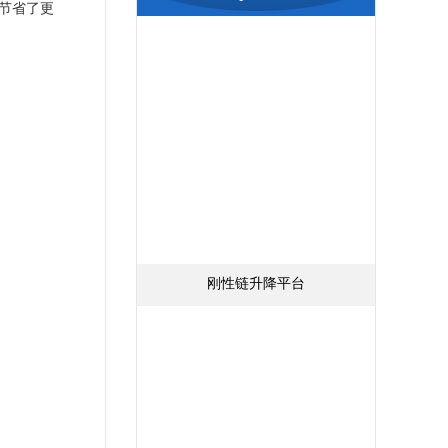
节省了更
刚性链升降平台