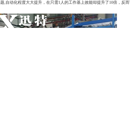
题,自动化程度大大提升，在只需1人的工作基上效能却提升了10倍，反而