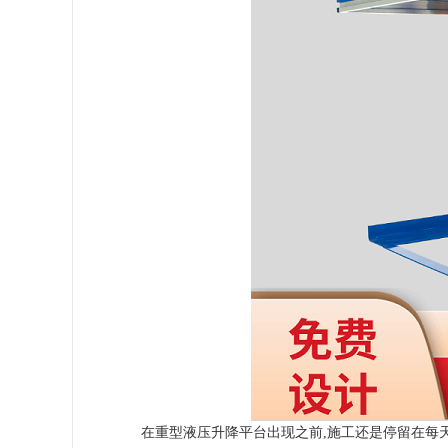
在重型液压升降平台出现之前,施工还是停留在每