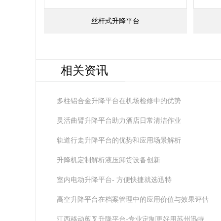
上一篇：
上海剪叉式升降平台 注重品牌之道[迅特]
下一篇：
晋中剪叉式升降平台 如何选合适的[迅特]
此文关键词：
延安剪叉式升降平台
推荐产品