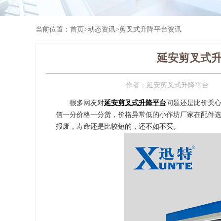
当前位置：
首页
>
动态资讯
>
剪叉式升降平台资讯
延安剪叉式升
作者：
延安剪叉式升降平台
很多网友对
延安剪叉式升降平台
问题还是比价关心
信一分价格一分货，价格异常低的小作坊厂家在配件选
报废，寿命还是比较短的，还不如不买。