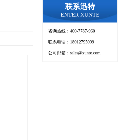
联系迅特
ENTER XUNTE
咨询热线：400-7787-960
联系电话：18012795099
公司邮箱：sales@xunte.com