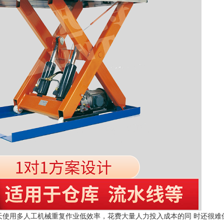
天使用多人工机械重复作业低效率，花费大量人力投入成本的同 时还很难