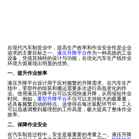
在现代汽车制造业中，提高生产效率和作业安全性是企业
追求的主要目标之一。
液压升降平台
作为一种高效的工业
设备，凭借其独特的设计与功能，在优化汽车生产线作业
环境方面展现出明显的优势。
一、提升作业效率
液压升降平台设计用于应对频繁的升降需求。在汽车生产
线中，零部件的组装和搬运需要多次进行高低变化的作
业。使用液压升降平台可以实现快速升降，从而缩短作业
时间。例如，
重型升降平台
不仅可以支持较大的载重量，
还具备频繁启动的特点。这使得在每次装配环节中，工人
可以迅速调整到最理想的工作高度，极大提高了整体作业
效率。
二、保障作业安全
在汽车制造过程中，安全是最重要的考量之一。液压升降