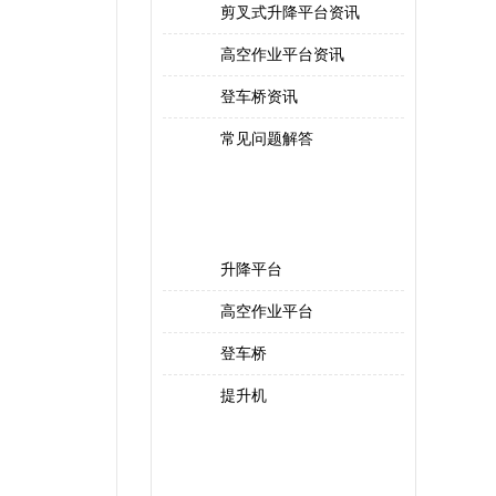
剪叉式升降平台资讯
高空作业平台资讯
登车桥资讯
常见问题解答
产品中心
PRODUCT CENTER
升降平台
高空作业平台
登车桥
提升机
走进迅特
ENTER XUNTE