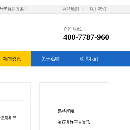
等升降解决方案！
网站地图
丨
联系我们
咨询热线：
400-7787-960
新闻资讯
关于迅特
联系我们
迅特资讯
XUNTE NEWS
迅特新闻
资也是相当
液压升降平台资讯