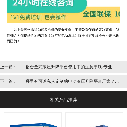
以上是苏州迅特为顾客提供的部分实例，不管您有任何的定制要求，我
们都会为你提供合适的方案！19年的电动液压升降平台定制经验并不是说说
而已的！
上一篇：
铝合金式液压升降平台使用中的注意事项-专业厂
家迅特告诉你
下一篇：
哪里有可以私人定制的电动液压升降平台厂家？-
苏州迅特
相关产品推荐