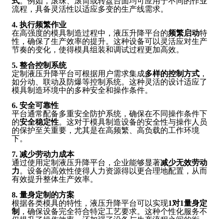
式
。例如，滚珠、滚筒或转盘台面均可应用于不同的作业
流程，具备灵活性以适应多变的生产线需求。
4. 执行频繁作业
在高强度的模具制造过程中，液压升降平台的
频繁启动
特
性，确保了生产效率的提升。这种设备可以灵活应对生产
节奏的变化，使得模具组装和调试过程更加高效。
5. 整合控制系统
定制液压升降平台可根据用户需求集成
多样的控制方式
，
如分动、联动及防爆等控制系统。这种灵活的设计适应了
模具制造环境中的多种安全和操作条件。
6. 安全可靠性
平台通常配备多重安全防护系统，确保在不同操作条件下
的
安全稳定性
。这对于模具制造设备的安全性与操作人员
的保护至关重要，尤其是在高频繁、高负载的工作环境
下。
7. 减少劳动力成本
通过使用定制液压升降平台，企业能够显著
减少无效劳动
力
。设备的高效性使得人力资源得以更合理地配置，从而
有效提升整体生产效率。
8. 量身定制的方案
根据各类模具的特性，液压升降平台可以实现
1对1量身定
制
，确保设备完全符合特定工艺要求。这种个性化服务不