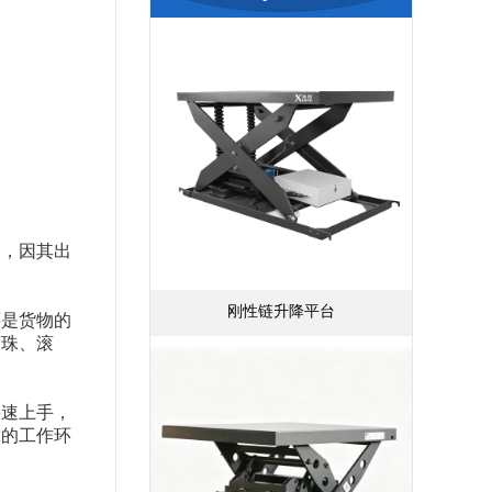
备，因其出
刚性链升降平台
还是货物的
滚珠、滚
快速上手，
靠的工作环