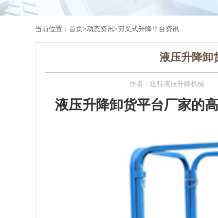
当前位置：
首页
>
动态资讯
>
剪叉式升降平台资讯
液压升降卸
作者：
迅特液压升降机械
液压升降卸货平台厂家的