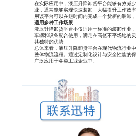
在实际应用中，液压升降卸货平台能够有效减
业，通常能够实现快速装卸，大幅提升工作效
用该平台可以在短时间内完成一个货柜的装卸
适用多种工作场景
液压升降卸货平台不仅适用于标准的装卸作业
车辆和设备配合使用，满足在高低不平场地的
其独特的优势。
总体来看，液压升降卸货平台在现代物流行业
整体物流流程。通过定制化设计与安全性能的
广泛应用于各类工业企业中。