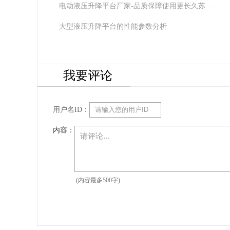
迅特
电动液压升降平台厂家-品质保障使用更长久苏州
迅特
大型液压升降平台的性能参数分析
我要评论
用户名ID：
内容：
(内容最多500字)