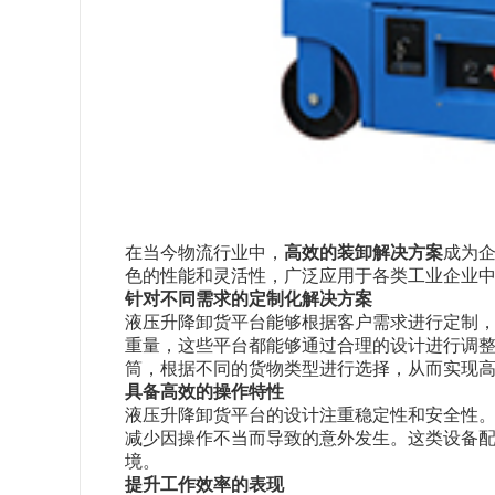
在当今物流行业中，
高效的装卸解决方案
成为
色的性能和灵活性，广泛应用于各类工业企业
针对不同需求的定制化解决方案
液压升降卸货平台能够根据客户需求进行定制
重量，这些平台都能够通过合理的设计进行调
筒，根据不同的货物类型进行选择，从而实现
具备高效的操作特性
液压升降卸货平台的设计注重稳定性和安全性
减少因操作不当而导致的意外发生。这类设备
境。
提升工作效率的表现