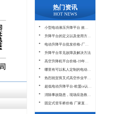
热门资讯
HOT NEWS
*
小型电动液压升降平台 效率
提升送货上门 迅特厂家
*
升降平台的定义以及使用方法
和注意事项
*
电动升降平台批发价格-厂家
直销节省30%差钱就在苏州迅
*
升降平台常见故障及解决方法
特
*
高空升降机平台价格-19年品
牌厂家直销尽在苏州迅特
*
哪里有可以私人定制的电动液
压升降平台厂家？-苏州迅特
*
热烈祝贺剪叉式高空作业平台
品牌厂家[迅特]荣获高新技术
*
超低电动升降平台-欧盟ce认证
企业
安心200%只在苏州迅特
*
消除事故隐患，现场应急救
援-苏州迅特
*
固定式登车桥价格 厂家直销
价格优惠 苏州迅特