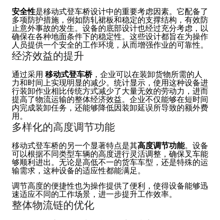
安全性
是移动式登车桥设计中的重要考虑因素。它配备了
多项防护措施，例如防轧裙板和稳定的支撑结构，有效防
止意外事故的发生。设备的底部设计也经过充分考虑，以
确保在各种地面条件下的稳定性。这些设计都旨在为操作
人员提供一个安全的工作环境，从而增强作业的可靠性。
经济效益的提升
通过采用
移动式登车桥
，企业可以在装卸货物所需的人
力和时间上实现明显的减少。统计显示，使用这种设备进
行装卸作业相比传统方式减少了大量无效的劳动力，进而
提高了物流运输的整体经济效益。企业不仅能够在短时间
内完成装卸任务，还能够降低因装卸延误所导致的额外费
用。
多样化的高度调节功能
移动式登车桥的另一个显著特点是其
高度调节功能
。设备
可以根据不同类型车辆的高度进行灵活调整，确保叉车能
够顺利进出。无论是高低不一的货车车型，还是特殊的运
输需求，这种设备的适应性都能满足。
调节高度的便捷性也为操作提供了便利，使得设备能够迅
速适应不同的工作场景，进一步提升工作效率。
整体物流链的优化