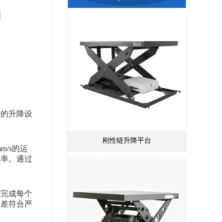
兴的升降设
刚性链升降平台
m/s的运
效率。通过
在完成每个
公差符合严