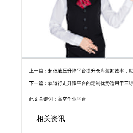
上一篇：
超低液压升降平台提升仓库装卸效率，
下一篇：
轨道行走升降平台的定制优势适用于三
此文关键词：
高空作业平台
相关资讯