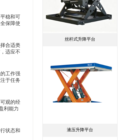
加平稳和可
安全保障使
丝杆式升降平台
选择合适类
作，适应不
员的工作强
专注于任务
为可观的经
体盈利能力
液压升降平台
运行状态和