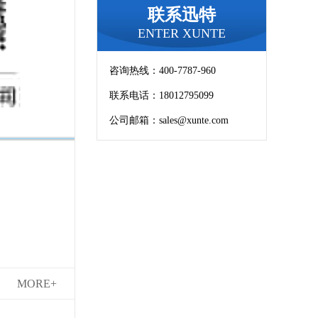
联系迅特
ENTER XUNTE
咨询热线：400-7787-960
联系电话：18012795099
公司邮箱：sales@xunte.com
MORE+