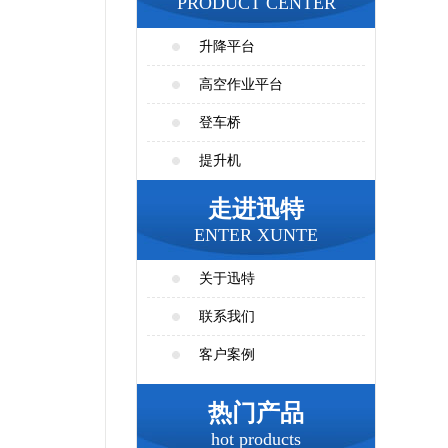
PRODUCT CENTER
升降平台
高空作业平台
登车桥
提升机
走进迅特
ENTER XUNTE
关于迅特
联系我们
客户案例
热门产品
hot products