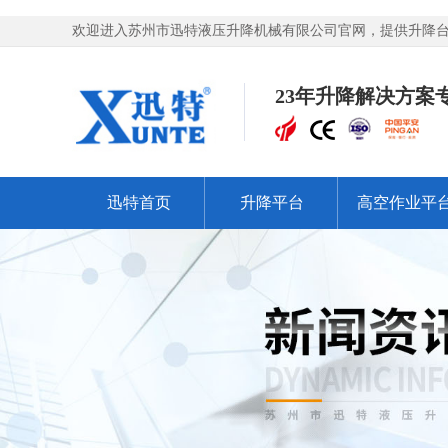
欢迎进入苏州市迅特液压升降机械有限公司官网，提供升降台,
23年升降解决方案
迅特首页
升降平台
高空作业平