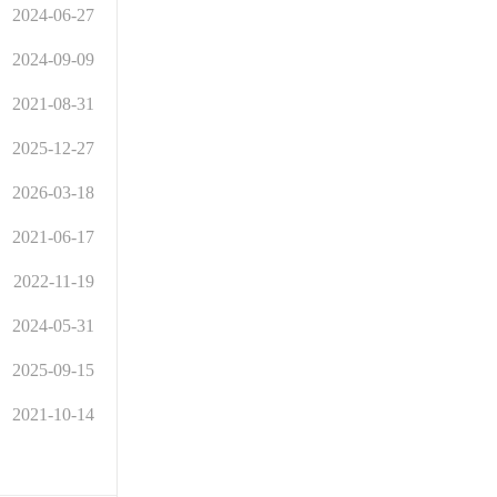
2024-06-27
2024-09-09
2021-08-31
2025-12-27
2026-03-18
2021-06-17
2022-11-19
2024-05-31
2025-09-15
2021-10-14