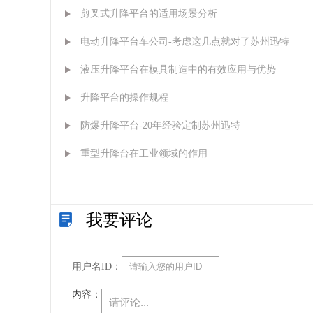
特
剪叉式升降平台的适用场景分析
电动升降平台车公司-考虑这几点就对了苏州迅特
液压升降平台在模具制造中的有效应用与优势
升降平台的操作规程
防爆升降平台-20年经验定制苏州迅特
重型升降台在工业领域的作用
我要评论
用户名ID：
内容：