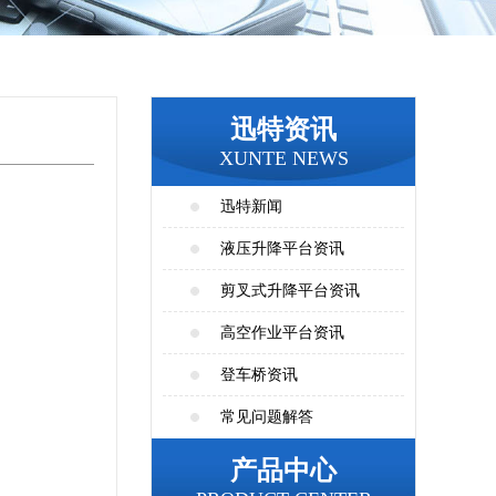
迅特资讯
XUNTE NEWS
迅特新闻
液压升降平台资讯
剪叉式升降平台资讯
高空作业平台资讯
登车桥资讯
常见问题解答
产品中心