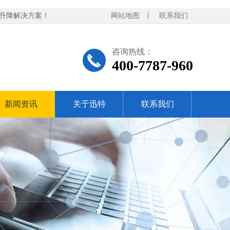
等升降解决方案！
网站地图
丨
联系我们
咨询热线：
400-7787-960
新闻资讯
关于迅特
联系我们