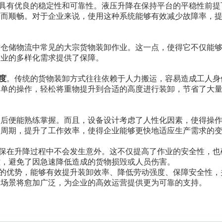
具有优良的稳定性和可靠性。液压升降在保持平台的平稳性前提
全而顺畅。对于企业来说，使用这种系统能够有效减少故障率，
对仓储物流中常见的大宗货物装卸作业。这一点，使得它不仅能
企业的多样化需求提供了保障。
度
。传统的货物装卸方式往往依赖于人力搬运，容易造成工人身
简单的操作，轻松将重物提升到合适的高度进行装卸，节省了大
训后便能熟练掌握。而且，设备设计考虑了人性化因素，使得操
训周期，提升了工作效率，使得企业能够更快地适应生产需求的
保在升降过程中不会发生意外。这不仅提高了作业的安全性，也
控，避免了因急速降低造成的货物损毁或人员伤害。
的优势，能够有效提升装卸效率、降低劳动强度、保障安全性，
用场景将愈加广泛，为企业的高效运营提供更为可靠的支持。