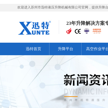
欢迎进入苏州市迅特液压升降机械有限公司官网，提供升降台,
23年升降解决方案
迅特首页
升降平台
高空作业平