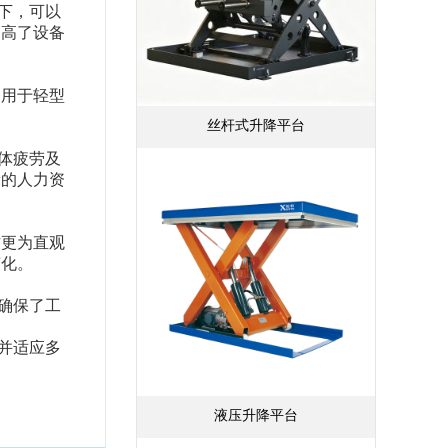
下，可以
提高了设备
够用于轻型
丝杆式升降平台
体疲劳及
量的人力资
作更为直观
变化。
确保了工
并适应多
液压升降平台