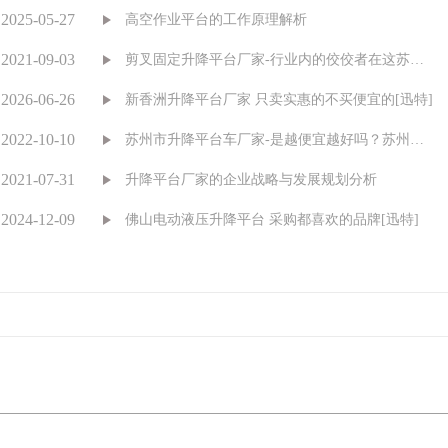
2025-05-27
高空作业平台的工作原理解析
2021-09-03
剪叉固定升降平台厂家-行业内的佼佼者在这苏州
2026-06-26
迅特
新香洲升降平台厂家 只卖实惠的不买便宜的[迅特]
2022-10-10
苏州市升降平台车厂家-是越便宜越好吗？苏州迅
2021-07-31
特
升降平台厂家的企业战略与发展规划分析
2024-12-09
佛山电动液压升降平台 采购都喜欢的品牌[迅特]