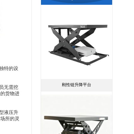
独特的设
刚性链升降平台
员无需挖
繁的货物进
型液压升
作场所的灵