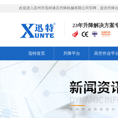
欢迎进入苏州市迅特液压升降机械有限公司官网，提供升降台,
23年升降解决方案
迅特首页
升降平台
高空作业平