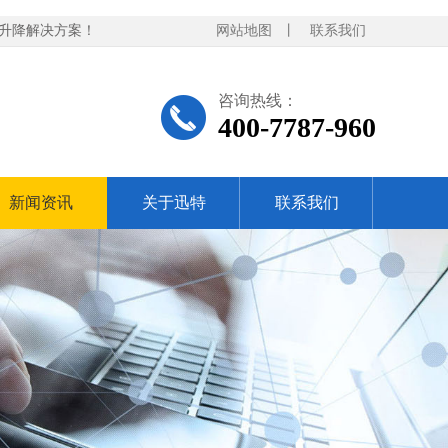
等升降解决方案！
网站地图
丨
联系我们
咨询热线：
400-7787-960
新闻资讯
关于迅特
联系我们