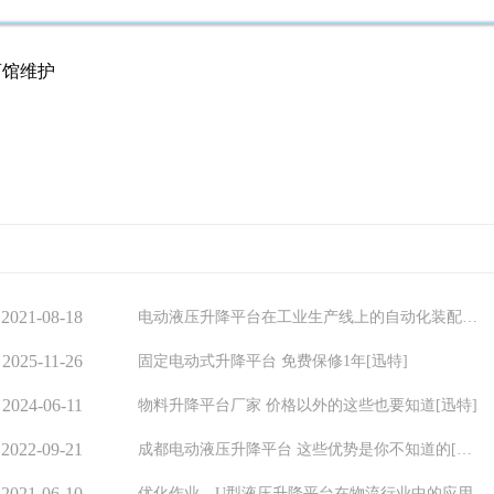
育馆维护
2021-08-18
电动液压升降平台在工业生产线上的自动化装配应
2025-11-26
用
固定电动式升降平台 免费保修1年[迅特]
2024-06-11
物料升降平台厂家 价格以外的这些也要知道[迅特]
2022-09-21
成都电动液压升降平台 这些优势是你不知道的[迅
2021-06-10
特]
优化作业，U型液压升降平台在物流行业中的应用