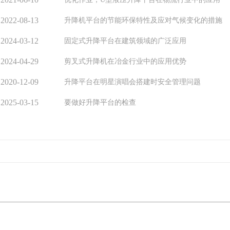
2022-08-13
升降机平台的节能环保特性及应对气候变化的措施
2024-03-12
固定式升降平台在建筑领域的广泛应用
2024-04-29
剪叉式升降机在冶金行业中的应用优势
2020-12-09
升降平台在明星演唱会搭建时安全管理问题
2025-03-15
要做好升降平台的检查