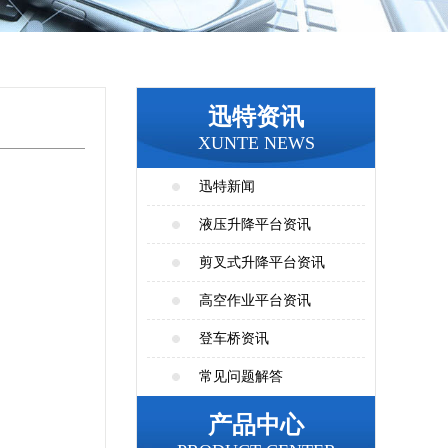
迅特资讯
XUNTE NEWS
迅特新闻
液压升降平台资讯
剪叉式升降平台资讯
高空作业平台资讯
登车桥资讯
常见问题解答
产品中心