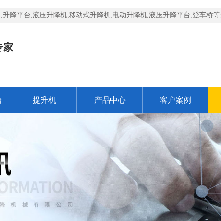
升降平台,液压升降机,移动式升降机,电动升降机,液压升降平台,登车桥
专家
台
提升机
产品中心
客户案例