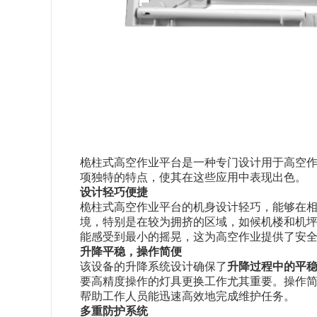
桅柱式高空作业平台是一种专门设计用于高空
项独特的特点，使其在这些应用中表现出色。
设计轻巧便捷
桅柱式高空作业平台的机身设计轻巧，能够在
境，特别是在较为拥挤的区域，如候机楼和机
能感受到最小的摇晃，这为高空作业提供了安
升降平稳，操作简便
该设备的升降系统设计确保了
升降过程中的平
要高精度操作的灯具更换工作尤其重要。操作
帮助工作人员能迅速高效地完成维护任务。
多重防护系统