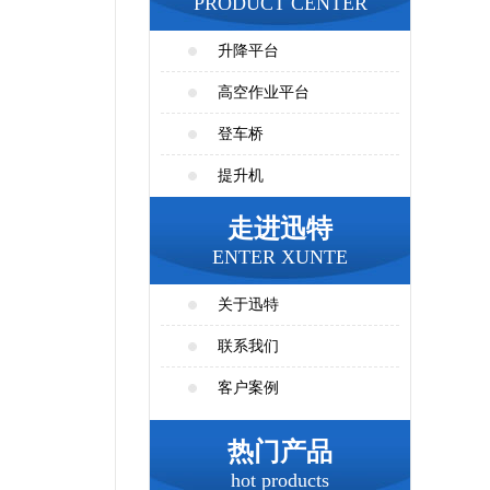
PRODUCT CENTER
升降平台
高空作业平台
登车桥
提升机
走进迅特
ENTER XUNTE
关于迅特
联系我们
客户案例
热门产品
hot products