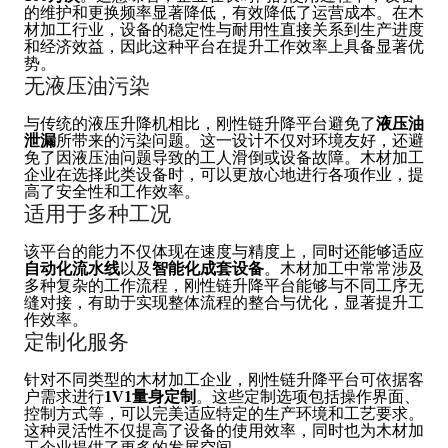
的维护和更换频率显著降低，有效降低了运营成本。在木
材加工行业，设备的稳定性与耐用性直接关系到生产进度
和经济效益，因此这种平台在提升工作效率上具备显著优
势。
无液压油污染
与传统的液压升降机相比，刚性链升降平台避免了
液压油
泄漏
所带来的污染问题。这一设计不仅对环境友好，还避
免了因液压油问题导致的工人滑倒或设备故障。木材加工
企业在选择此类设备时，可以更放心地进行各项作业，提
高了安全性和工作效率。
适用于多种工况
该平台的能力不仅体现在速度与精度上，同时还能够适应
自动化流水线
以及
智能化成套设备
。木材加工中常常涉及
多种复杂的工作流程，刚性链升降平台能够与不同工序无
缝对接，有助于实现整体流程的整合与优化，显著提升工
作效率。
定制化服务
针对不同类型的木材加工企业，刚性链升降平台可依据客
户需求进行
1V1量身定制
。这些定制选项包括操作界面、
控制方式等，可以完美适应特定的生产环境和工艺要求。
这种灵活性不仅提高了设备的使用效率，同时也为木材加
工企业提供了更多的发展空间。