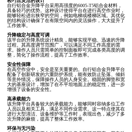
轻巧且灵活的设计
自行铝合金升降平台采用高强度的6005-T5铝合金材料，
具备轻巧的优势。这种设计使得平台在进行高空作业时，
能够轻松进出狭窄的空间，例如电梯或楼梯区域。其优化
的结构设计确保了在有限空间内的灵活操作，大大提升了
工作效率。
升降稳定与高度可调
该平台的升降系统设计精良，能够实现平稳、迅速的升降
过程。其高度调节范围广，可以满足不同工作高度的需
求。操作人员只需简单的控制面板即可完成各类高度的调
整，简化了操作流程，提高了工作效率。
安全性保障
在高空作业中，安全是至关重要的。自行铝合金升降平台
配备了创新研发的六重防护系统，能有效防止坠落、倾斜
等意外情况，保障操作人员的人身安全。稳固的脚垫和宽
大的基座设计，增加了在不平坦地面上的稳定性，进一步
增强了设备的安全性。
高承载能力
该升降平台具备较大的承载能力，能够同时容纳多位工作
人员以及相关工具，满足不同作业需求。这一特点使其在
进行大型清洁、设备维护等工作时，表现出色，减少了多
次升降的麻烦，提高了整体工作效率。
环保与无污染