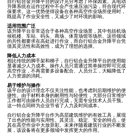
自行铝合金升降平台的设计充分考虑了环保因素。其电动
升降系统在运作过程中不会产生液压油污染，符合现代环
保要求。这一优势使得设备在各种高空作业场所使用时，
既提高了作业安全性，又减少了对环境的影响。
适用范围广泛
该升降平台非常适合于各种高空作业场景，其中包括机场
候机楼、车站、码头、商场、体育场馆等场所。这些领域
的共性都要求在高处进行作业，而自行铝合金升降平台凭
借其灵活性和高效性，成为了理想的选择。
降低人力成本
相比传统的脚手架和梯子，自行铝合金升降平台的使用能
显著减少人力成本。操作人员只需通过简单操控即可完成
高空作业，不再需要多设备配合、人员分工，大幅降低了
人力资源的消耗。
易于维护与操作
该平台的设计理念不仅关注性能，也考虑到后期维护的便
捷性。由于材料本身的耐用性与轻便性，大部分日常维护
工作都可由操作人员自行完成，无需专业技术人员干预。
这一特点同样为企业节省了人力及时间成本。
自行铝合金升降平台作为高层建筑维护的有效工具，展现
了出色的性能与实用性。其灵活、稳定、安全的特点，使
其在高空作业中大放异彩。未来伴随着建筑行业的不断发
展，该设备将在更多领域中发挥更大的作用。