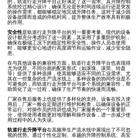
的，轨道行走升降平台正好满足了这一需求。其升降控制
系统经过精心设计，确保无论是长时间连续运行还是突发
的操作需求，都能够稳定地完成升降任务。这对于减少因
设备故障而造成的停机时间，提升整体生产效率具有积极
的作用。
安全性
是轨道行走升降平台的另一重要考量。现代的设备
设计都充分考虑到了这一因素，其采用了多重防护机制，
确保在极端工况下的稳定性和安全性。操作人员在使用
时，能够更安心地进行高度调节和运输作业，减少安全隐
患。
在与其他设备的兼容性方面，轨道行走升降平台也表现得
尤为优异。不同台面的配装形式（如滚珠、滚筒、转盘
等）提供了多种选择，使其能够适应不同的工业需求。尤
其在一些复杂的生产流水线上，多种设备的协同作业是不
可避免的，而轨道行走升降平台与多个系统的兼容性，帮
助简化了这一过程，确保了生产节奏的快速而流畅。
厂家在售后服务上也提供了多样化的支持。设备在投入使
用后，厂家一般会定期进行维护和检查，以确保设备的正
常运行。对操作员的培训也成为厂家服务的一个重要部
分，使得使用者能更好地理解和操作设备，进一步减少使
用过程中的人为失误。
轨道行走升降平台
在高频率生产流水线中展现出了不可忽
视的优势。通过个性化定制、卓越的升降控制系统、高安