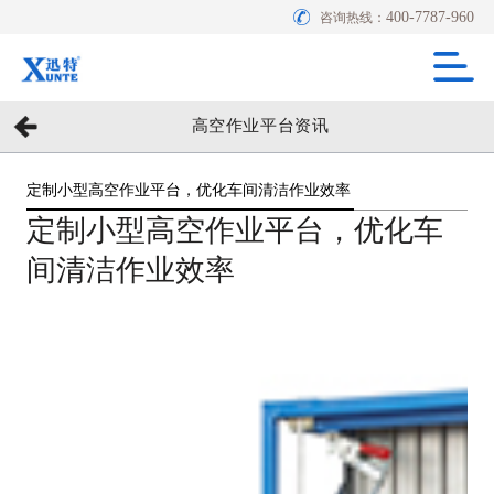
400-7787-960
咨询热线：
高空作业平台资讯
定制小型高空作业平台，优化车间清洁作业效率
定制小型高空作业平台，优化车
间清洁作业效率