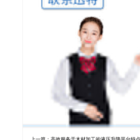
上一篇：
高效服务于木材加工的液压升降平台特