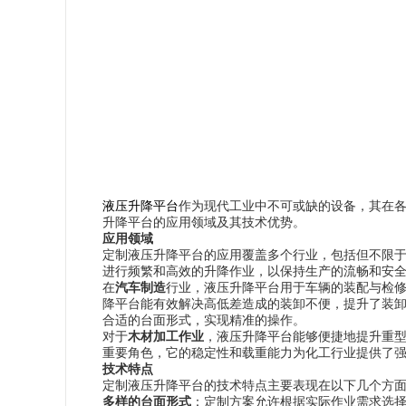
液压升降平台
作为现代工业中不可或缺的设备，其在
升降平台的应用领域及其技术优势。
应用领域
定制液压升降平台的应用覆盖多个行业，包括但不限
进行频繁和高效的升降作业，以保持生产的流畅和安
在
汽车制造
行业，液压升降平台用于车辆的装配与检
降平台能有效解决高低差造成的装卸不便，提升了装
合适的台面形式，实现精准的操作。
对于
木材加工作业
，液压升降平台能够便捷地提升重
重要角色，它的稳定性和载重能力为化工行业提供了
技术特点
定制液压升降平台的技术特点主要表现在以下几个方
多样的台面形式
：定制方案允许根据实际作业需求选