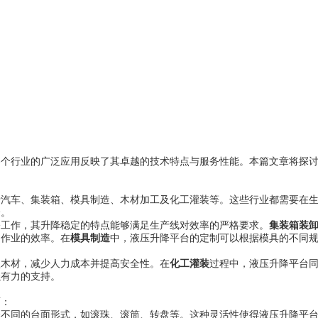
各个行业的广泛应用反映了其卓越的技术特点与服务性能。本篇文章将探
于汽车、集装箱、模具制造、木材加工及化工灌装等。这些行业都需要在
全。
修工作，其升降稳定的特点能够满足生产线对效率的严格要求。
集装箱装
卸作业的效率。在
模具制造
中，液压升降平台的定制可以根据模具的不同
型木材，减少人力成本并提高安全性。在
化工灌装
过程中，液压升降平台
强有力的支持。
面：
择不同的台面形式，如滚珠、滚筒、转盘等。这种灵活性使得液压升降平