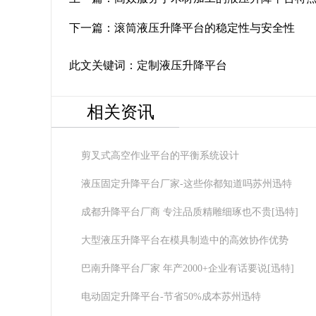
下一篇：
滚筒液压升降平台的稳定性与安全性
此文关键词：
定制液压升降平台
相关资讯
剪叉式高空作业平台的平衡系统设计
液压固定升降平台厂家-这些你都知道吗苏州迅特
成都升降平台厂商 专注品质精雕细琢也不贵[迅特]
大型液压升降平台在模具制造中的高效协作优势
巴南升降平台厂家 年产2000+企业有话要说[迅特]
电动固定升降平台-节省50%成本苏州迅特