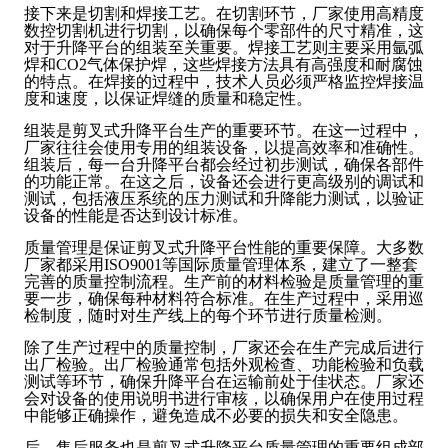
接下来是切割和焊接工艺。在切割环节，厂家使用高精度
数控切割机进行切割，以确保每个零部件的尺寸精准，这
对于升降平台的组装至关重要。焊接工艺则主要采用氩弧
焊和CO2气体保护焊，这些焊接方法具有高强度和耐腐蚀
的特点。在焊接的过程中，技术人员必须严格监控焊接温
度和速度，以保证焊缝的质量和稳定性。
组装是剪叉式升降平台生产的重要环节。在这一过程中，
厂家往往会使用专用的组装设备，以提高效率和准确性。
组装后，每一台升降平台都会经过初步测试，确保各部件
的功能正常。在这之后，设备还会进行更高级别的调试和
测试，包括液压系统的压力测试和升降能力测试，以验证
设备的性能是否达到设计标准。
质量管理是保证剪叉式升降平台性能的重要保障。大多数
厂家都采用ISO9001等国际质量管理体系，建立了一整套
完善的质量控制流程。生产前的材料检验是质量管理的重
要一步，确保每种材料符合标准。在生产过程中，采用巡
检制度，随时对生产线上的每个环节进行质量检测。
除了生产过程中的质量控制，厂家还会在生产完成后进行
出厂检验。出厂检验通常包括外观检查、功能检验和负载
测试等环节，确保升降平台在运输前处于佳状态。厂家还
会对设备的使用说明书进行审核，以确保用户在使用过程
中能够正确操作，避免造成不必要的损失和安全隐患。
后，售后服务也是剪叉式升降平台质量管理的重要组成部