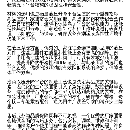
载情况下平台结构的稳固性和安全性。
材料的选用也是衡量液压升降平台品质的一个重要指标。
高品质的厂家通常会采用耐磨、高强度的钢材或铝合金作
为主要结构材料，这样不仅提高了平台的承载能力，还能
延长其使用寿命。厂家还会针对各种工作环境进行表面处
理，比如喷涂、防锈等，确保设备在潮湿或腐蚀性环境中
仍能正常工作。
在液压系统方面，优秀的厂家往往会选择国际品牌的液压
元件，这些元器件在质量和性能上会有更高的保障。例
如，采用高性能的液压泵和阀门，可以有效减少油压波
动，提高升降的平稳性和响应速度。与此液压油的选用也
不容忽视，优质的液压油能有效降低系统的磨损，保障整
体工作效率。
滚筒液压升降平台的制造工艺也是决定其品质的关键因
素。现代化的生产线通常引入了激光切割、数控铣削等设
备，这使得平台的每个部件都可以达到高精度的要求。在
组装过程中，厂家会制定严苛的标准，确保每个螺栓、每
个接口都能紧密配合，避免因生产误差导致的潜在安全隐
患。
售后服务与品质保障同样不可忽视。一个优秀的厂家通常
会提供全面的售后服务，包括安装、调试、维修和培训
等，确保客户在使用过程中能够高效解决各种问题。许多